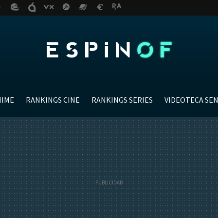
NIME
RANKINGS CINE
RANKINGS SERIES
VIDEOTECA SE