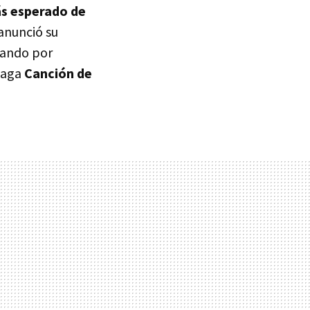
s esperado de
 anunció su
lando por
 saga
Canción de