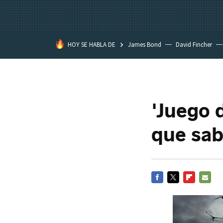
HOY SE HABLA DE
James Bond
David Fincher
Assassination Classroom
'Juego 
que sab
FACEBOOK
TWITTER
FLIPBOARD
E-
MAIL