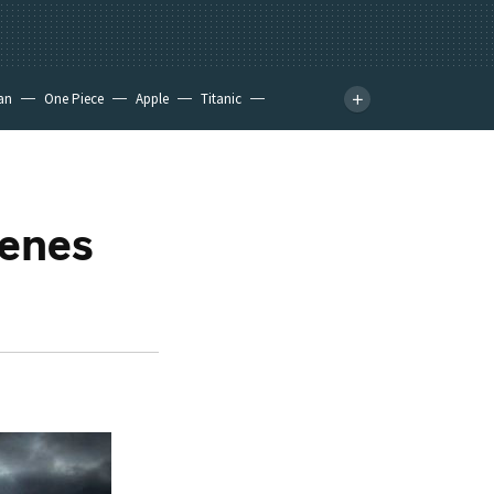
an
One Piece
Apple
Titanic
ienes