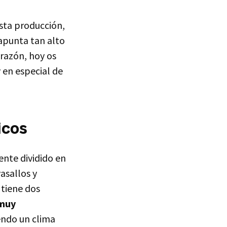
esta producción,
apunta tan alto
 razón, hoy os
 en especial de
icos
ente dividido en
asallos y
 tiene dos
 muy
endo un clima