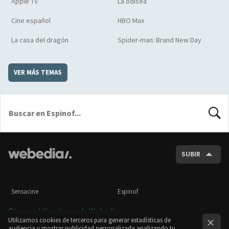
Apple TV
La odisea
Cine español
HBO Max
La casa del dragón
Spider-man: Brand New Day
VER MÁS TEMAS
BUSCA
SUBIR
Sensacine
Espinof
Otras publicaciones de Webedia
Utilizamos cookies de terceros para generar estadísticas de
audiencia y mostrar publicidad personalizada analizando tu