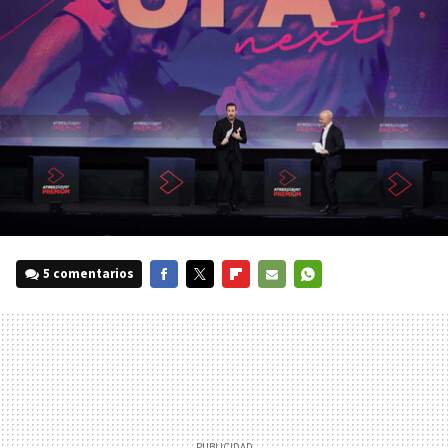
5 comentarios
FACEBOOK
TWITTER
FLIPBOARD
E-
WHATSAPP
MAIL