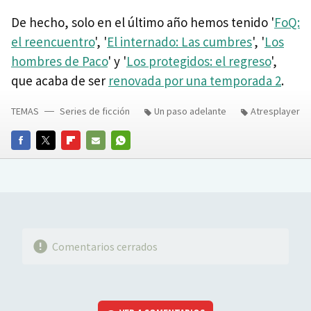
De hecho, solo en el último año hemos tenido '
FoQ:
el reencuentro
', '
El internado: Las cumbres
', '
Los
hombres de Paco
' y '
Los protegidos: el regreso
',
que acaba de ser
renovada por una temporada 2
.
TEMAS
Series de ficción
Un paso adelante
Atresplayer
FACEBOOK
TWITTER
FLIPBOARD
E-
WHATSAPP
MAIL
Comentarios cerrados