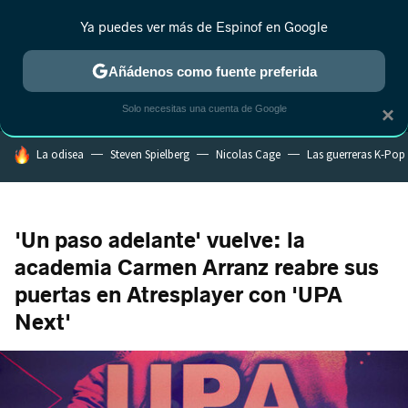
Ya puedes ver más de Espinof en Google
MENÚ
NUEVO
Añádenos como fuente preferida
CRÍTICA
ESTRENOS
REALITY
ANIME
RANKINGS CINE
RA
Solo necesitas una cuenta de Google
×
HOY SE HABLA DE
La odisea
Steven Spielberg
Nicolas Cage
Las guerreras K-Pop
'Un paso adelante' vuelve: la
academia Carmen Arranz reabre sus
puertas en Atresplayer con 'UPA
Next'