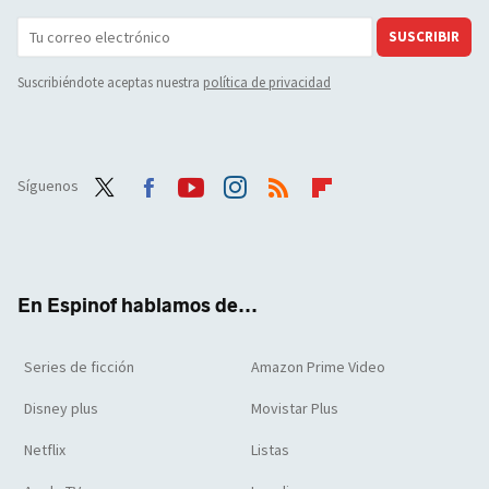
SUSCRIBIR
Suscribiéndote aceptas nuestra
política de privacidad
Síguenos
Twit
Face
Yout
Inst
RSS
Flip
ter
boo
ube
agra
boar
k
m
d
En Espinof hablamos de...
Series de ficción
Amazon Prime Video
Disney plus
Movistar Plus
Netflix
Listas