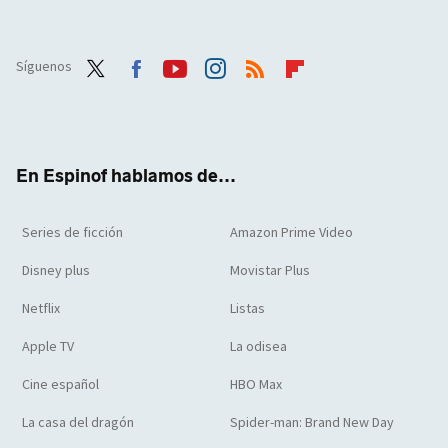
Síguenos
Twit
Face
Yout
Inst
RSS
Flip
ter
boo
ube
agra
boar
k
m
d
En Espinof hablamos de...
Series de ficción
Amazon Prime Video
Disney plus
Movistar Plus
Netflix
Listas
Apple TV
La odisea
Cine español
HBO Max
La casa del dragón
Spider-man: Brand New Day