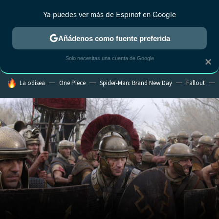
Ya puedes ver más de Espinof en Google
MENÚ
NUEVO
Añádenos como fuente preferida
CRÍTICA
ESTRENOS
REALITY
ANIME
RANKINGS CINE
RA
Solo necesitas una cuenta de Google
×
HOY SE HABLA DE
La odisea
One Piece
Spider-Man: Brand New Day
Fallout