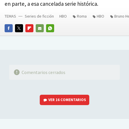
en parte, a esa cancelada serie histórica.
TEMAS
Series de ficción
HBO
Roma
HBO
Bruno He
FACEBOOK
TWITTER
FLIPBOARD
E-
WHATSAPP
MAIL
Comentarios cerrados
VER
16 COMENTARIOS