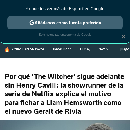
Ya puedes ver más de Espinof en Google
CRÍTICA
ESTRENOS
REALITY
ANIME
RANKINGS CINE
RA
Añádenos como fuente preferida
Solo necesitas una cuenta de Google
×
HOY SE HABLA DE
Arturo Pérez-Reverte
James Bond
Disney
Netflix
El juego
Por qué 'The Witcher' sigue adelante
sin Henry Cavill: la showrunner de la
serie de Netflix explica el motivo
para fichar a Liam Hemsworth como
el nuevo Geralt de Rivia