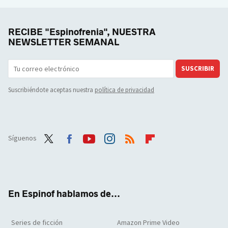
RECIBE "Espinofrenia", NUESTRA
NEWSLETTER SEMANAL
SUSCRIBIR
Suscribiéndote aceptas nuestra
política de privacidad
Síguenos
Twit
Face
Yout
Inst
RSS
Flip
ter
boo
ube
agra
boar
k
m
d
En Espinof hablamos de...
Series de ficción
Amazon Prime Video