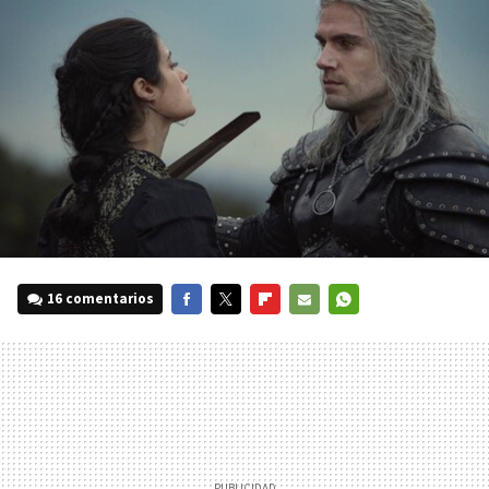
16 comentarios
FACEBOOK
TWITTER
FLIPBOARD
E-
WHATSAPP
MAIL