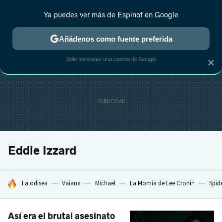
Ya puedes ver más de Espinof en Google
CRÍTICA
ESTRENOS
REALITY
ANIME
RANKINGS CINE
RA
Añádenos como fuente preferida
Solo necesitas una cuenta de Google
×
Eddie Izzard
HOY SE HABLA DE
La odisea
Vaiana
Michael
La Momia de Lee Cronin
Spid
Así era el brutal asesinato