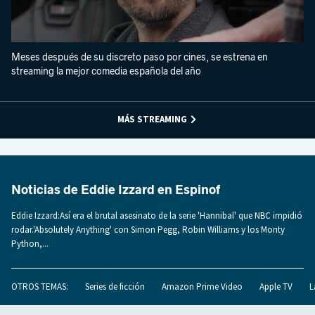
Meses después de su discreto paso por cines, se estrena en
streaming la mejor comedia española del año
MÁS STREAMING
Noticias de Eddie Izzard en Espinof
Eddie Izzard:Así era el brutal asesinato de la serie 'Hannibal' que NBC impidió
rodar.'Absolutely Anything' con Simon Pegg, Robin Williams y los Monty
Python,...
OTROS TEMAS:
Series de ficción
Amazon Prime Video
Apple TV
L