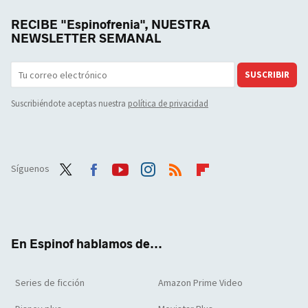
RECIBE "Espinofrenia", NUESTRA
NEWSLETTER SEMANAL
SUSCRIBIR
Suscribiéndote aceptas nuestra
política de privacidad
Síguenos
Twit
Face
Yout
Inst
RSS
Flip
ter
boo
ube
agra
boar
k
m
d
En Espinof hablamos de...
Series de ficción
Amazon Prime Video