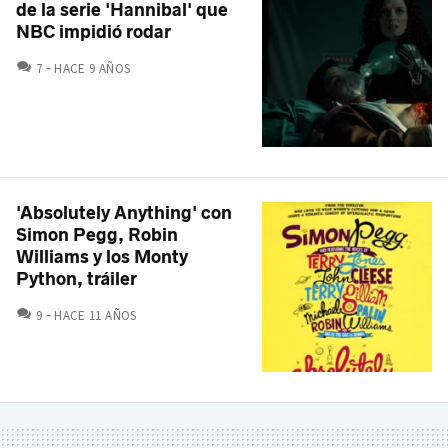
de la serie 'Hannibal' que
NBC impidió rodar
COMENTARIOS
7
HACE 9 AÑOS
'Absolutely Anything' con
Simon Pegg, Robin
Williams y los Monty
Python, tráiler
COMENTARIOS
9
HACE 11 AÑOS