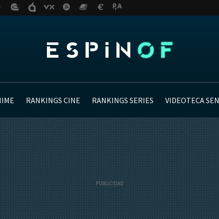
NIME
RANKINGS CINE
RANKINGS SERIES
VIDEOTECA SE