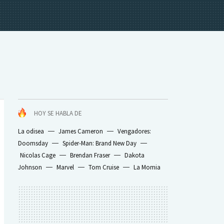
HOY SE HABLA DE
La odisea
James Cameron
Vengadores:
Doomsday
Spider-Man: Brand New Day
Nicolas Cage
Brendan Fraser
Dakota
Johnson
Marvel
Tom Cruise
La Momia