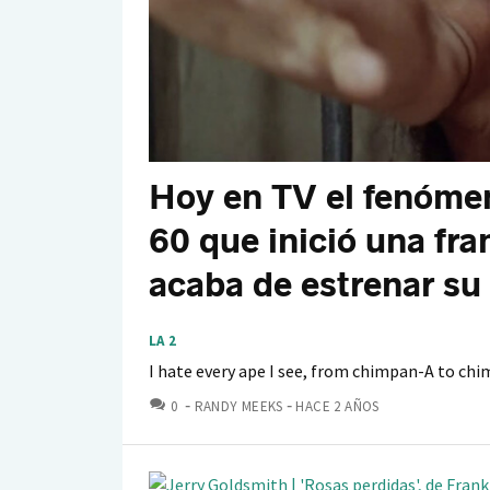
Hoy en TV el fenómen
60 que inició una fr
acaba de estrenar su
LA 2
I hate every ape I see, from chimpan-A to ch
COMENTARIOS
0
RANDY MEEKS
HACE 2 AÑOS