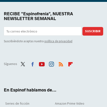
RECIBE "Espinofrenia", NUESTRA
NEWSLETTER SEMANAL
SUSCRIBIR
Suscribiéndote aceptas nuestra
política de privacidad
Síguenos
Twit
Face
Yout
Inst
RSS
Flip
ter
boo
ube
agra
boar
k
m
d
En Espinof hablamos de...
Series de ficción
Amazon Prime Video