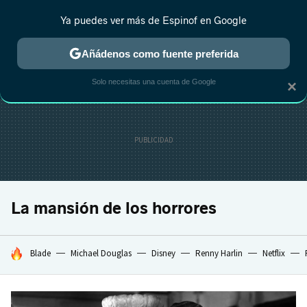
Ya puedes ver más de Espinof en Google
CRÍTICA
ESTRENOS
REALITY
ANIME
RANKINGS CINE
RA
Añádenos como fuente preferida
Solo necesitas una cuenta de Google
×
La mansión de los horrores
HOY SE HABLA DE
Blade
Michael Douglas
Disney
Renny Harlin
Netflix