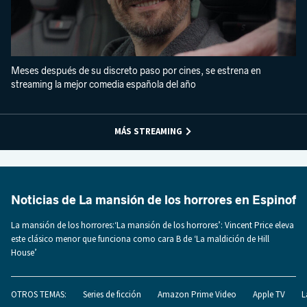
Meses después de su discreto paso por cines, se estrena en
streaming la mejor comedia española del año
MÁS STREAMING
Noticias de La mansión de los horrores en Espinof
La mansión de los horrores:‘La mansión de los horrores’: Vincent Price eleva
este clásico menor que funciona como cara B de ‘La maldición de Hill
House’
OTROS TEMAS:
Series de ficción
Amazon Prime Video
Apple TV
L