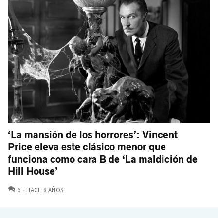
‘La mansión de los horrores’: Vincent
Price eleva este clásico menor que
funciona como cara B de ‘La maldición de
Hill House’
COMENTARIOS
6
HACE 8 AÑOS