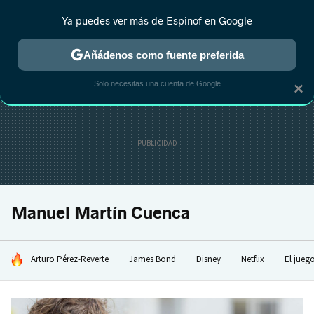
Ya puedes ver más de Espinof en Google
CRÍTICA
ESTRENOS
REALITY
ANIME
RANKINGS CINE
RA
Añádenos como fuente preferida
Solo necesitas una cuenta de Google
×
Manuel Martín Cuenca
HOY SE HABLA DE
Arturo Pérez-Reverte
James Bond
Disney
Netflix
El jueg