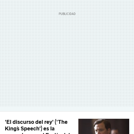
'El discurso del rey' ('The
King´s Speech') es la