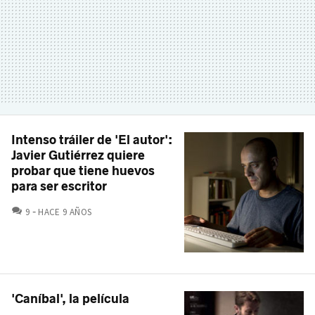
Intenso tráiler de 'El autor':
Javier Gutiérrez quiere
probar que tiene huevos
para ser escritor
COMENTARIOS
9
HACE 9 AÑOS
'Caníbal', la película