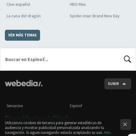
Cine español
HBO Max
La casa del dragón
Spider-man: Brand New Day
VER MÁS TEMAS
BUSCA
SUBIR
Sensacine
Espinof
Otras publicaciones de Webedia
Utilizamos cookies de terceros para generar estadísticas de
audiencia y mostrar publicidad personalizada analizando tu
navegación. Si sigues navegando estarás aceptando su uso.
Más