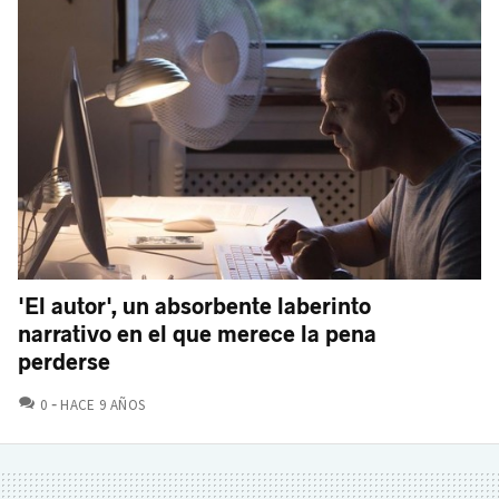
'El autor', un absorbente laberinto
narrativo en el que merece la pena
perderse
COMENTARIOS
0
HACE 9 AÑOS