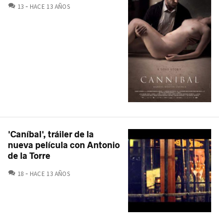
COMENTARIOS
13
HACE 13 AÑOS
'Caníbal', tráiler de la
nueva película con Antonio
de la Torre
COMENTARIOS
18
HACE 13 AÑOS