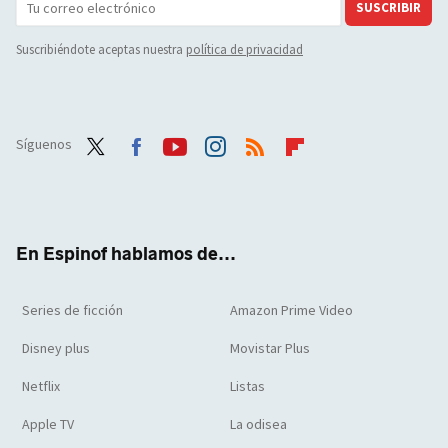
SUSCRIBIR
Suscribiéndote aceptas nuestra
política de privacidad
Síguenos
Twit
Face
Yout
Inst
RSS
Flip
ter
boo
ube
agra
boar
k
m
d
En Espinof hablamos de...
Series de ficción
Amazon Prime Video
Disney plus
Movistar Plus
Netflix
Listas
Apple TV
La odisea