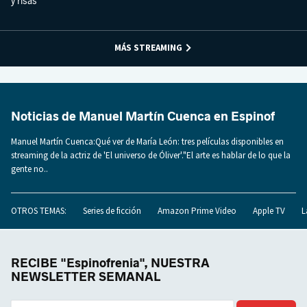
y risas
MÁS STREAMING
Noticias de Manuel Martín Cuenca en Espinof
Manuel Martín Cuenca:Qué ver de María León: tres películas disponibles en
streaming de la actriz de 'El universo de Óliver'."El arte es hablar de lo que la
gente no..
OTROS TEMAS:
Series de ficción
Amazon Prime Video
Apple TV
L
RECIBE "Espinofrenia", NUESTRA
NEWSLETTER SEMANAL