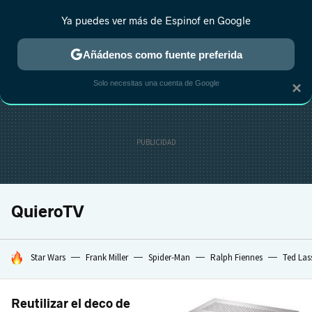
Ya puedes ver más de Espinof en Google
CRÍTICA
ESTRENOS
REALITY
ANIME
RANKINGS CINE
RA
Añádenos como fuente preferida
Solo necesitas una cuenta de Google
×
QuieroTV
HOY SE HABLA DE
Star Wars
Frank Miller
Spider-Man
Ralph Fiennes
Ted Las
Reutilizar el deco de