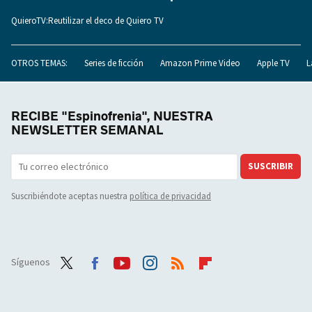
QuieroTV:Reutilizar el deco de Quiero TV
OTROS TEMAS:
Series de ficción
Amazon Prime Video
Apple TV
L
RECIBE "Espinofrenia", NUESTRA
NEWSLETTER SEMANAL
SUSCRIBIR
Suscribiéndote aceptas nuestra
política de privacidad
Síguenos
Twit
Face
Yout
Inst
RSS
Flip
ter
boo
ube
agra
boar