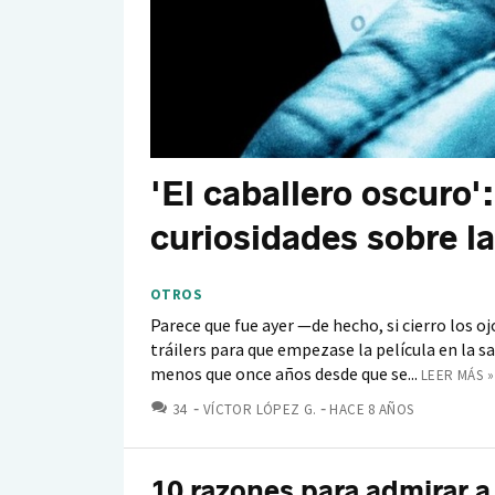
'El caballero oscuro'
curiosidades sobre l
OTROS
Parece que fue ayer —de hecho, si cierro los 
tráilers para que empezase la película en la s
menos que once años desde que se...
LEER MÁS »
COMENTARIOS
34
VÍCTOR LÓPEZ G.
HACE 8 AÑOS
10 razones para admirar a