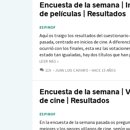
Encuesta de la semana | I
de películas | Resultados
ESPINOF
Aquí os traigo los resultados del cuestionario
pasada, centrado en inicios de cine. A diferenci
ocurrió con los finales, esta vez las votacione
estado tan igualadas, hay dos títulos que han 
LEER MÁS »
COMENTARIOS
119
JUAN LUIS CAVIARO
HACE 15 AÑOS
Encuesta de la semana | V
de cine | Resultados
ESPINOF
En la encuesta de la semana pasada os pregun
mejores y los peores villanos de cine, según vu