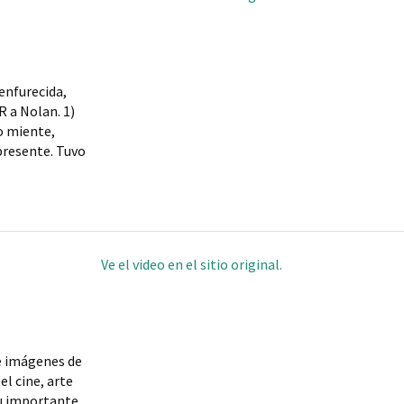
enfurecida,
R a Nolan. 1)
o miente,
resente. Tuvo
Ve el video en el sitio original.
de imágenes de
el cine, arte
su importante