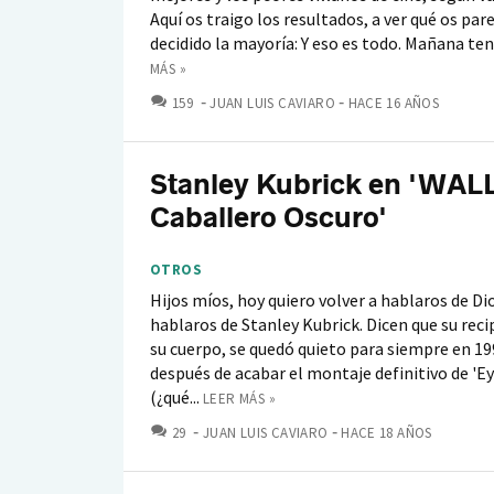
Aquí os traigo los resultados, a ver qué os par
decidido la mayoría: Y eso es todo. Mañana tend
MÁS »
COMENTARIOS
159
JUAN LUIS CAVIARO
HACE 16 AÑOS
Stanley Kubrick en 'WALL·
Caballero Oscuro'
OTROS
Hijos míos, hoy quiero volver a hablaros de Di
hablaros de Stanley Kubrick. Dicen que su recip
su cuerpo, se quedó quieto para siempre en 19
después de acabar el montaje definitivo de 'E
(¿qué...
LEER MÁS »
COMENTARIOS
29
JUAN LUIS CAVIARO
HACE 18 AÑOS