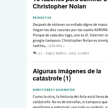
Christopher Nolan
PROYECTOS
Después de obtener un enfado digno de masa 
llegan las diez razones por las cuales ADMIRA
Porque de cada dos tags, uno es él. Internet n
google tampoco. Christopher Nolan es omnip
twitter,...
LEER MÁS »
COMENTARIOS
111
PABLO MUÑOZ
HACE 15 AÑOS
Algunas imágenes de la
catástrofe (1)
DIRECTORES Y GUIONISTAS
Como la otra, la historia del Arte está llena 
catástrofe. No es de extrañar, ni tampoco que 
penúltimo e industrial, use todo su poderío, 