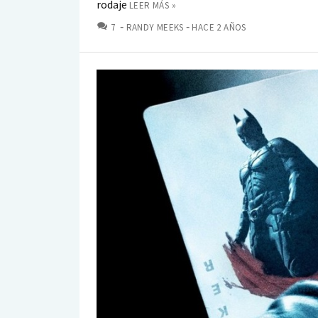
rodaje
LEER MÁS »
COMENTARIOS
7
RANDY MEEKS
HACE 2 AÑOS