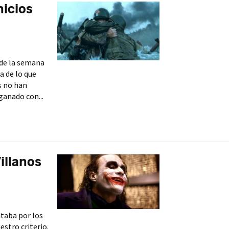
nicios
 de la semana
a de lo que
s no han
ganado con...
illanos
taba por los
estro criterio.