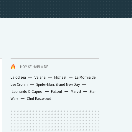
HOY SE HABLA DE
La odisea
Vaiana
Michael
La Momia de
Lee Cronin
Spider-Man: Brand New Day
Leonardo DiCaprio
Fallout
Marvel
Star
Wars
Clint Eastwood