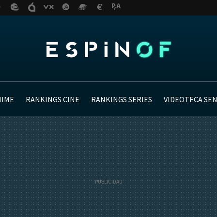
NIME
RANKINGS CINE
RANKINGS SERIES
VIDEOTECA SE