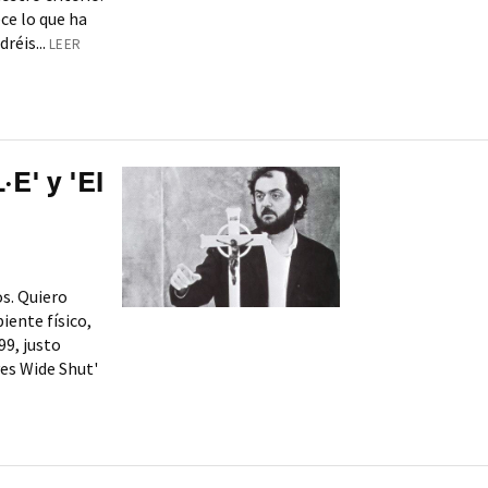
ece lo que ha
réis...
LEER
E' y 'El
os. Quiero
iente físico,
99, justo
yes Wide Shut'