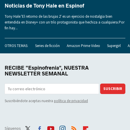
Noticias de Tony Hale en Espinof
Tony Hale:'El retorno de las brujas 2' es un ejercicio de nostalgia bien
entendida en Disney+ con un trío protagonista que hechiza a cualquiera.Por
fin hay...
OTROS TEMAS:
Series de ficción
Amazon Prime Video
Supergirl
A
RECIBE "Espinofrenia", NUESTRA
NEWSLETTER SEMANAL
SUSCRIBIR
Suscribiéndote aceptas nuestra
política de privacidad
Síguenos