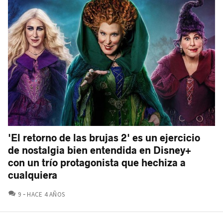
'El retorno de las brujas 2' es un ejercicio
de nostalgia bien entendida en Disney+
con un trío protagonista que hechiza a
cualquiera
COMENTARIOS
9
HACE 4 AÑOS