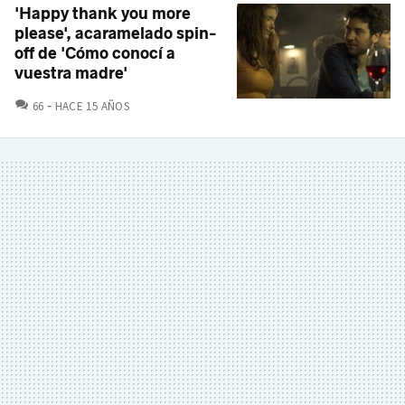
'Happy thank you more
please', acaramelado spin-
off de 'Cómo conocí a
vuestra madre'
COMENTARIOS
66
HACE 15 AÑOS