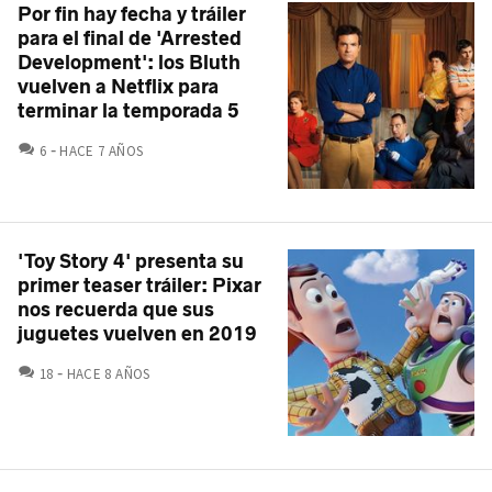
Por fin hay fecha y tráiler
para el final de 'Arrested
Development': los Bluth
vuelven a Netflix para
terminar la temporada 5
COMENTARIOS
6
HACE 7 AÑOS
'Toy Story 4' presenta su
primer teaser tráiler: Pixar
nos recuerda que sus
juguetes vuelven en 2019
COMENTARIOS
18
HACE 8 AÑOS