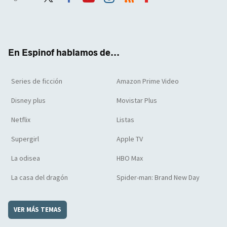
Twit
Face
Yout
Inst
RSS
Flip
ter
boo
ube
agra
boar
k
m
d
En Espinof hablamos de...
Series de ficción
Amazon Prime Video
Disney plus
Movistar Plus
Netflix
Listas
Supergirl
Apple TV
La odisea
HBO Max
La casa del dragón
Spider-man: Brand New Day
VER MÁS TEMAS