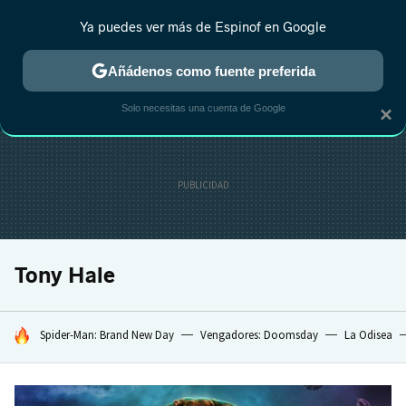
Ya puedes ver más de Espinof en Google
CRÍTICA
ESTRENOS
REALITY
ANIME
RANKINGS CINE
RA
Añádenos como fuente preferida
Solo necesitas una cuenta de Google
×
Tony Hale
HOY SE HABLA DE
Spider-Man: Brand New Day
Vengadores: Doomsday
La Odisea