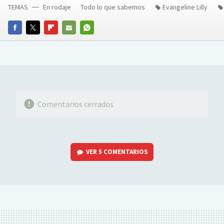
TEMAS
En rodaje
Todo lo que sabemos
Evangeline Lilly
FACEBOOK
TWITTER
FLIPBOARD
E-
WHATSAPP
MAIL
Comentarios cerrados
VER
5 COMENTARIOS