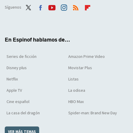
Síguenos
Twit
Face
Yout
Inst
RSS
Flip
ter
boo
ube
agra
boar
k
m
d
En Espinof hablamos de...
Series de ficción
Amazon Prime Video
Disney plus
Movistar Plus
Netflix
Listas
Apple TV
La odisea
Cine español
HBO Max
La casa del dragón
Spider-man: Brand New Day
VER MÁS TEMAS