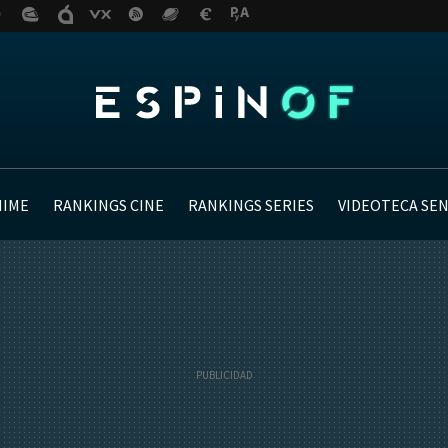
NIME
RANKINGS CINE
RANKINGS SERIES
VIDEOTECA SE