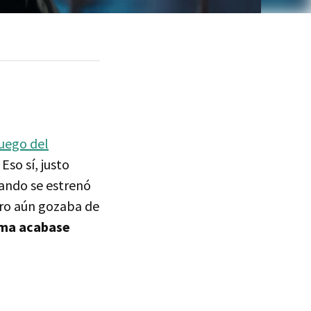
juego del
so sí, justo
uando se estrenó
ero aún gozaba de
orma acabase