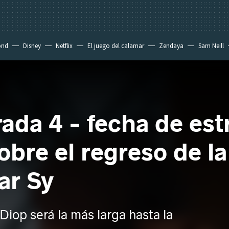
ond
Disney
Netflix
El juego del calamar
Zendaya
Sam Neill
ada 4 - fecha de est
bre el regreso de la
ar Sy
iop será la más larga hasta la