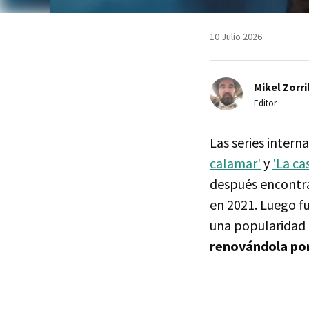
10 Julio 2026
Mikel Zorri
Editor
Las series intern
calamar'
y
'La ca
después encontra
en 2021. Luego f
una popularidad 
renovándola po