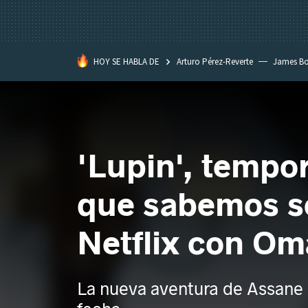
HOY SE HABLA DE
Arturo Pérez-Reverte
James B
'Lupin', tempor
que sabemos so
Netflix con Om
La nueva aventura de Assane D