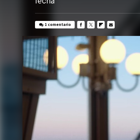
fecha
1 comentario
FACEBOOK
TWITTER
FLIPBOARD
E-
MAIL