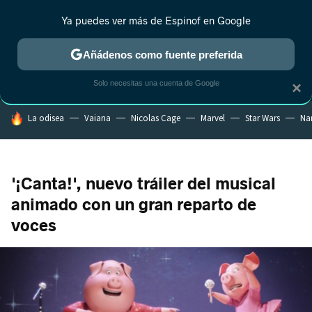
Ya puedes ver más de Espinof en Google
MENÚ
NUEVO
Añádenos como fuente preferida
CRÍTICA
ESTRENOS
REALITY
ANIME
RANKINGS CINE
RA
Solo necesitas una cuenta de Google
×
HOY SE HABLA DE
La odisea
Vaiana
Nicolas Cage
Marvel
Star Wars
Na
'¡Canta!', nuevo tráiler del musical
animado con un gran reparto de
voces