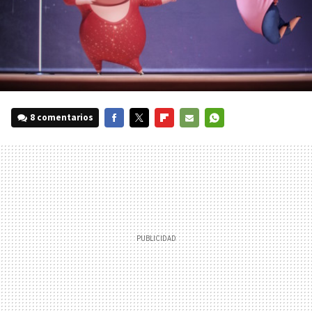
8 comentarios
FACEBOOK
TWITTER
FLIPBOARD
E-
WHATSAPP
MAIL