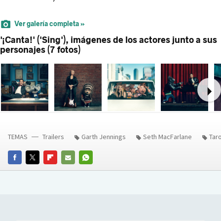
Ver galería completa »
'¡Canta!' ('Sing'), imágenes de los actores junto a sus
personajes (7 fotos)
Ne
TEMAS
Trailers
Garth Jennings
Seth MacFarlane
Tar
FACEBOOK
TWITTER
FLIPBOARD
E-
WHATSAPP
MAIL