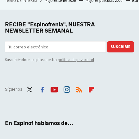
TEMAS DE INTERÉS
Mejores series 2026
Mejores películas 2026
Est
RECIBE "Espinofrenia", NUESTRA
NEWSLETTER SEMANAL
SUSCRIBIR
Suscribiéndote aceptas nuestra
política de privacidad
Síguenos
Twit
Face
Yout
Inst
RSS
Flip
ter
boo
ube
agra
boar
k
m
d
En Espinof hablamos de...