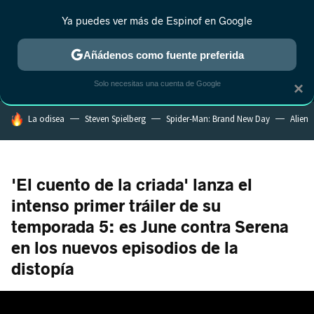
Ya puedes ver más de Espinof en Google
MENÚ
NUEVO
Añádenos como fuente preferida
CRÍTICA
ESTRENOS
REALITY
ANIME
RANKINGS CINE
RA
Solo necesitas una cuenta de Google
×
HOY SE HABLA DE
La odisea
Steven Spielberg
Spider-Man: Brand New Day
Alien
'El cuento de la criada' lanza el
intenso primer tráiler de su
temporada 5: es June contra Serena
en los nuevos episodios de la
distopía