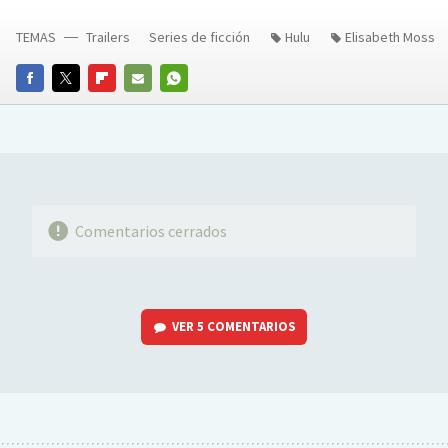
TEMAS
Trailers
Series de ficción
Hulu
Elisabeth Moss
FACEBOOK
TWITTER
FLIPBOARD
E-
WHATSAPP
MAIL
Comentarios cerrados
VER
5 COMENTARIOS