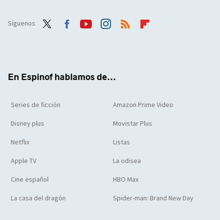
Síguenos
Twit
Face
Yout
Inst
RSS
Flip
ter
boo
ube
agra
boar
k
m
d
En Espinof hablamos de...
Series de ficción
Amazon Prime Video
Disney plus
Movistar Plus
Netflix
Listas
Apple TV
La odisea
Cine español
HBO Max
La casa del dragón
Spider-man: Brand New Day