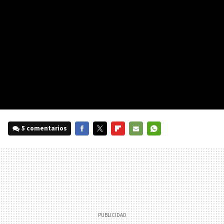
5 comentarios
FACEBOOK
TWITTER
FLIPBOARD
E-
WHATSAPP
MAIL