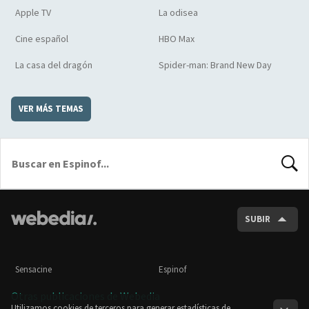
Apple TV
La odisea
Cine español
HBO Max
La casa del dragón
Spider-man: Brand New Day
VER MÁS TEMAS
BUSCA
SUBIR
Sensacine
Espinof
Otras publicaciones de Webedia
Utilizamos cookies de terceros para generar estadísticas de