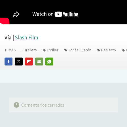
Vía |
Slash Film
TEMAS
Trailers
Thriller
Jonás Cuarón
Desierto
FACEBOOK
TWITTER
FLIPBOARD
E-
WHATSAPP
MAIL
Comentarios cerrados