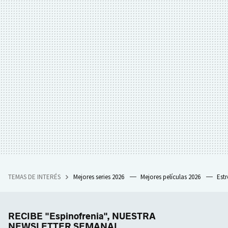
TEMAS DE INTERÉS
Mejores series 2026
Mejores películas 2026
Est
RECIBE "Espinofrenia", NUESTRA
NEWSLETTER SEMANAL