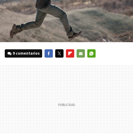
9 comentarios
FACEBOOK
TWITTER
FLIPBOARD
E-
WHATSAPP
MAIL