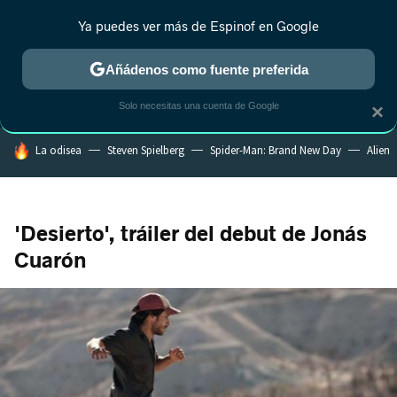
Ya puedes ver más de Espinof en Google
MENÚ
NUEVO
Añádenos como fuente preferida
CRÍTICA
ESTRENOS
REALITY
ANIME
RANKINGS CINE
RA
Solo necesitas una cuenta de Google
×
HOY SE HABLA DE
La odisea
Steven Spielberg
Spider-Man: Brand New Day
Alien
'Desierto', tráiler del debut de Jonás
Cuarón