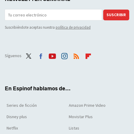
SUSCRIBIR
Suscribiéndote aceptas nuestra
política de privacidad
Síguenos
Twit
Face
Yout
Inst
RSS
Flip
ter
boo
ube
agra
boar
k
m
d
En Espinof hablamos de...
Series de ficción
Amazon Prime Video
Disney plus
Movistar Plus
Netflix
Listas