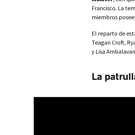
Francisco. La te
miembros poseen
El reparto de es
Teagan Croft, Ry
y Lisa Ambalavan
La patrul