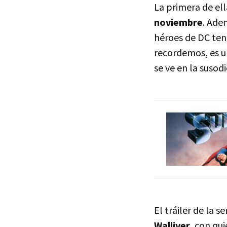
La primera de ell
noviembre
. Ade
héroes de DC tend
recordemos, es u
se ve en la susod
El tráiler de la 
Walliver
, con qu