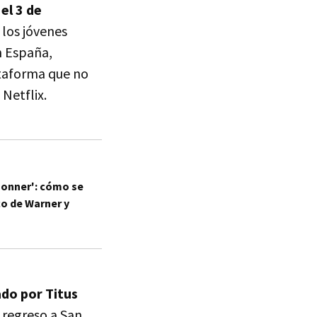
el 3 de
 los jóvenes
n España,
ataforma que no
Netflix.
Donner': cómo se
co de Warner y
ado por Titus
 regreso a San