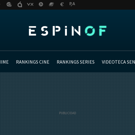
NIME
RANKINGS CINE
RANKINGS SERIES
VIDEOTECA SE