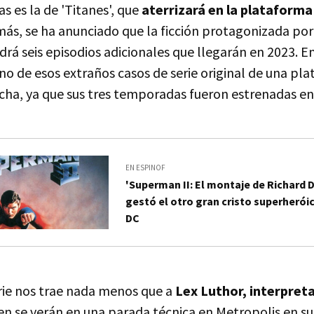
as es la de 'Titanes', que
aterrizará en la plataforma 
más, se ha anunciado que la ficción protagonizada por
rá seis episodios adicionales que llegarán en 2023. E
no de esos extraños casos de serie original de una pl
icha, ya que sus tres temporadas fueron estrenadas en 
EN ESPINOF
'Superman II: El montaje de Richard 
gestó el otro gran cristo superherói
DC
serie nos trae nada menos que a
Lex Luthor, interpret
ien se verán en una parada técnica en Metropolis en su