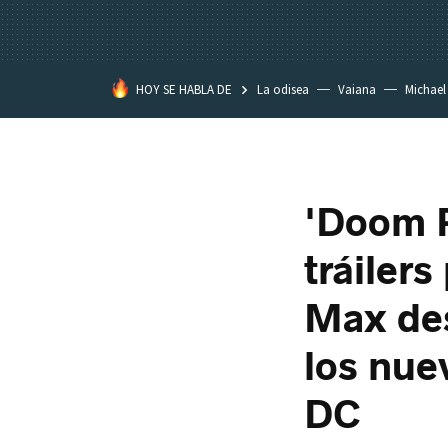
HOY SE HABLA DE
La odisea
Vaiana
Michael
Eastwood
'Doom P
tráiler
Max des
los nue
DC