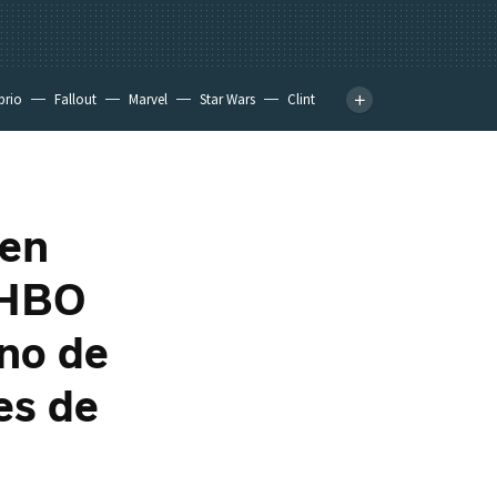
prio
Fallout
Marvel
Star Wars
Clint
nen
: HBO
eno de
es de