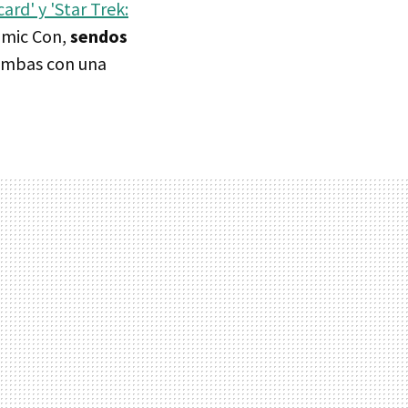
card' y 'Star Trek:
omic Con,
sendos
 ambas con una