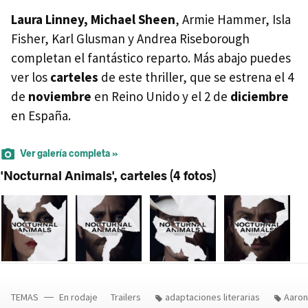
Laura Linney, Michael Sheen
, Armie Hammer, Isla
Fisher, Karl Glusman y Andrea Riseborough
completan el fantástico reparto. Más abajo puedes
ver los
carteles
de este thriller, que se estrena el 4
de
noviembre
en Reino Unido y el 2 de
diciembre
en España.
Ver galería completa »
'Nocturnal Animals', carteles (4 fotos)
TEMAS
En rodaje
Trailers
adaptaciones literarias
Aaron