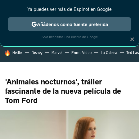
Ya puedes ver más de Espinof en Google
MENÚ
NUEVO
Añádenos como fuente preferida
CRÍTICA
ESTRENOS
REALITY
ANIME
RANKINGS CINE
RA
Solo necesitas una cuenta de Google
×
HOY SE HABLA DE
Netflix
Disney
Marvel
Prime Video
La Odisea
Ted La
'Animales nocturnos', tráiler
fascinante de la nueva película de
Tom Ford