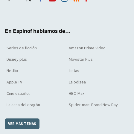
Twit
Face
Yout
Inst
RSS
Flip
ter
boo
ube
agra
boar
k
m
d
En Espinof hablamos de...
Series de ficción
Amazon Prime Video
Disney plus
Movistar Plus
Netflix
Listas
Apple TV
La odisea
Cine español
HBO Max
La casa del dragón
Spider-man: Brand New Day
VER MÁS TEMAS