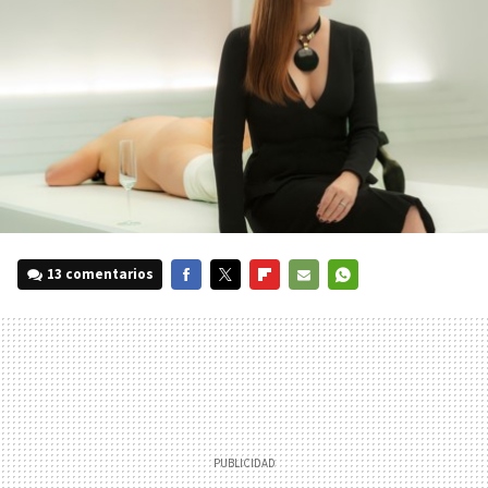
13 comentarios
FACEBOOK
TWITTER
FLIPBOARD
E-
WHATSAPP
MAIL