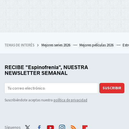
TEMAS DE INTERÉS
Mejores series 2026
Mejores películas 2026
Est
RECIBE "Espinofrenia", NUESTRA
NEWSLETTER SEMANAL
SUSCRIBIR
Suscribiéndote aceptas nuestra
política de privacidad
Síguenos