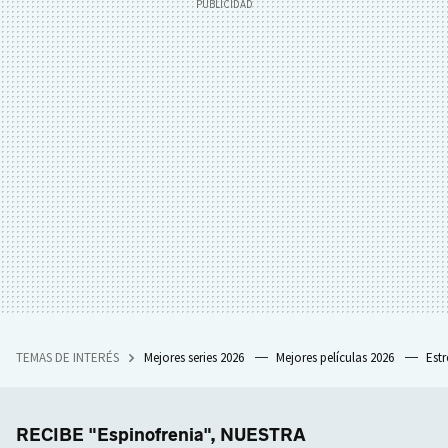
TEMAS DE INTERÉS
Mejores series 2026
Mejores películas 2026
Est
RECIBE "Espinofrenia", NUESTRA