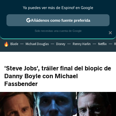
Ya puedes ver más de Espinof en Google
CRÍTICA
ESTRENOS
REALITY
ANIME
RANKINGS CINE
RA
Añádenos como fuente preferida
Solo necesitas una cuenta de Google
×
HOY SE HABLA DE
Blade
Michael Douglas
Disney
Renny Harlin
Netflix
R
'Steve Jobs', tráiler final del biopic de
Danny Boyle con Michael
Fassbender