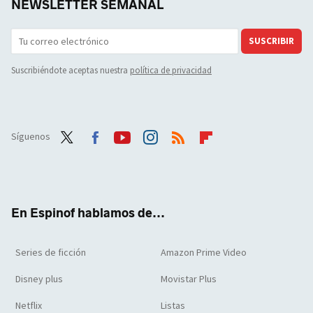
NEWSLETTER SEMANAL
SUSCRIBIR
Suscribiéndote aceptas nuestra
política de privacidad
Síguenos
Twit
Face
Yout
Inst
RSS
Flip
ter
boo
ube
agra
boar
k
m
d
En Espinof hablamos de...
Series de ficción
Amazon Prime Video
Disney plus
Movistar Plus
Netflix
Listas