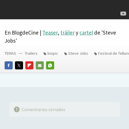
En BlogdeCine |
Teaser
,
tráiler
y
cartel
de 'Steve
Jobs'
TEMAS
Trailers
biopic
Steve Jobs
Festival de Tellur
FACEBOOK
TWITTER
FLIPBOARD
E-
WHATSAPP
MAIL
Comentarios cerrados