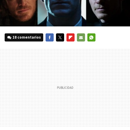
18 comentarios
FACEBOOK
TWITTER
FLIPBOARD
E-
WHATSAPP
MAIL