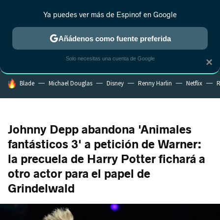
Ya puedes ver más de Espinof en Google
MENÚ
NUEVO
Añádenos como fuente preferida
CRÍTICA
ESTRENOS
REALITY
ANIME
RANKINGS CINE
RA
Solo necesitas una cuenta de Google
×
HOY SE HABLA DE
Blade
Michael Douglas
Disney
Renny Harlin
Netflix
R
Johnny Depp abandona 'Animales
fantásticos 3' a petición de Warner:
la precuela de Harry Potter fichará a
otro actor para el papel de
Grindelwald