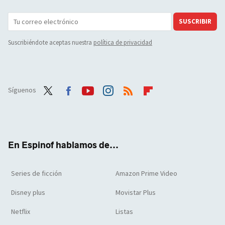
SUSCRIBIR
Suscribiéndote aceptas nuestra
política de privacidad
Síguenos
Twit
Face
Yout
Inst
RSS
Flip
ter
boo
ube
agra
boar
k
m
d
En Espinof hablamos de...
Series de ficción
Amazon Prime Video
Disney plus
Movistar Plus
Netflix
Listas