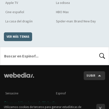
Apple TV
La odisea
Cine español
HBO Max
La casa del dragón
Spider-man: Brand New Day
VER MÁS TEMAS
BUSCA
SUBIR
Sensacine
Espinof
Otras publicaciones de Webedia
Utilizamos cookies de terceros para generar estadísticas de