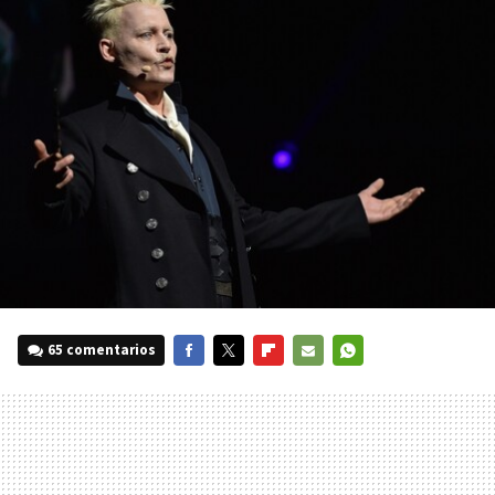
65 comentarios
FACEBOOK
TWITTER
FLIPBOARD
E-
WHATSAPP
MAIL