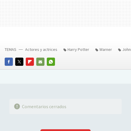
TEMAS
Actores y actrices
Harry Potter
Warner
John
FACEBOOK
TWITTER
FLIPBOARD
E-
WHATSAPP
MAIL
Comentarios cerrados