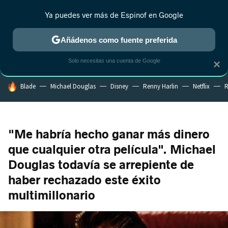
Ya puedes ver más de Espinof en Google
CRÍTICA
ESTRENOS
REALITY
ANIME
RANKINGS CINE
RA
Añádenos como fuente preferida
Solo necesitas una cuenta de Google
×
HOY SE HABLA DE
Blade
Michael Douglas
Disney
Renny Harlin
Netflix
R
"Me habría hecho ganar más dinero
que cualquier otra película". Michael
Douglas todavía se arrepiente de
haber rechazado este éxito
multimillonario