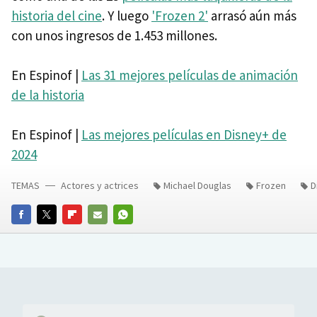
historia del cine
. Y luego
'Frozen 2'
arrasó aún más
con unos ingresos de 1.453 millones.
En Espinof |
Las 31 mejores películas de animación
de la historia
En Espinof |
Las mejores películas en Disney+ de
2024
TEMAS
Actores y actrices
Michael Douglas
Frozen
D
FACEBOOK
TWITTER
FLIPBOARD
E-
WHATSAPP
MAIL