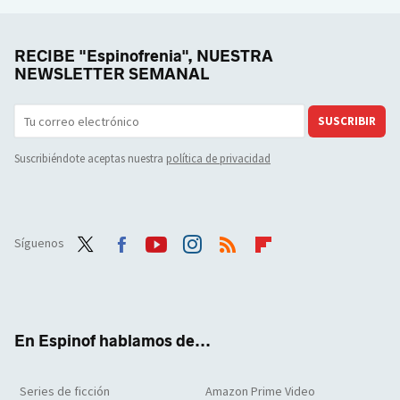
RECIBE "Espinofrenia", NUESTRA
NEWSLETTER SEMANAL
SUSCRIBIR
Suscribiéndote aceptas nuestra
política de privacidad
Síguenos
Twit
Face
Yout
Inst
RSS
Flip
ter
boo
ube
agra
boar
k
m
d
En Espinof hablamos de...
Series de ficción
Amazon Prime Video