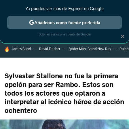
Ya puedes ver más de Espinof en Google
MENÚ
NUEVO
Añádenos como fuente preferida
CRÍTICA
ESTRENOS
REALITY
ANIME
RANKINGS CINE
RA
Solo necesitas una cuenta de Google
×
HOY SE HABLA DE
James Bond
David Fincher
Spider-Man: Brand New Day
Ralph
Sylvester Stallone no fue la primera
opción para ser Rambo. Estos son
todos los actores que optaron a
interpretar al icónico héroe de acción
ochentero