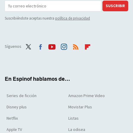
SUSCRIBIR
Suscribiéndote aceptas nuestra
política de privacidad
Síguenos
Twit
Face
Yout
Inst
RSS
Flip
ter
boo
ube
agra
boar
k
m
d
En Espinof hablamos de...
Series de ficción
Amazon Prime Video
Disney plus
Movistar Plus
Netflix
Listas
Apple TV
La odisea