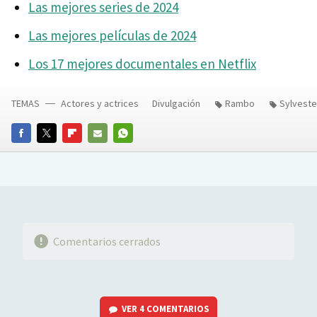
Las mejores series de 2024
Las mejores películas de 2024
Los 17 mejores documentales en Netflix
TEMAS
Actores y actrices
Divulgación
Rambo
Sylveste
FACEBOOK
TWITTER
FLIPBOARD
E-
WHATSAPP
MAIL
Comentarios cerrados
VER
4 COMENTARIOS