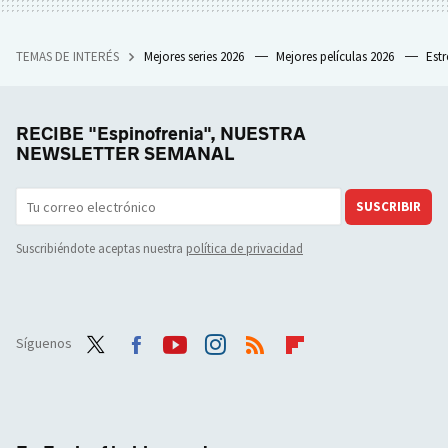
TEMAS DE INTERÉS
Mejores series 2026
Mejores películas 2026
Est
RECIBE "Espinofrenia", NUESTRA
NEWSLETTER SEMANAL
SUSCRIBIR
Suscribiéndote aceptas nuestra
política de privacidad
Síguenos
Twit
Face
Yout
Inst
RSS
Flip
ter
boo
ube
agra
boar
k
m
d