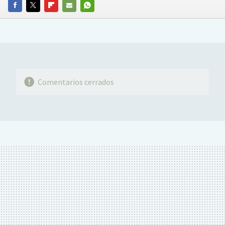
FACEBOOK
TWITTER
FLIPBOARD
E-
WHATSAPP
MAIL
Comentarios cerrados