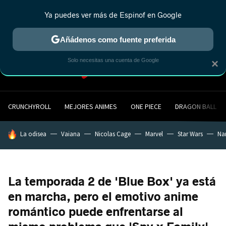
Ya puedes ver más de Espinof en Google
MENÚ
NUEVO
Añádenos como fuente preferida
Solo necesitas una cuenta de Google
×
CRUNCHYROLL
MEJORES ANIMES
ONE PIECE
DRAGON BALL
HOY SE HABLA DE
La odisea
Vaiana
Nicolas Cage
Marvel
Star Wars
Na
La temporada 2 de 'Blue Box' ya está
en marcha, pero el emotivo anime
romántico puede enfrentarse al