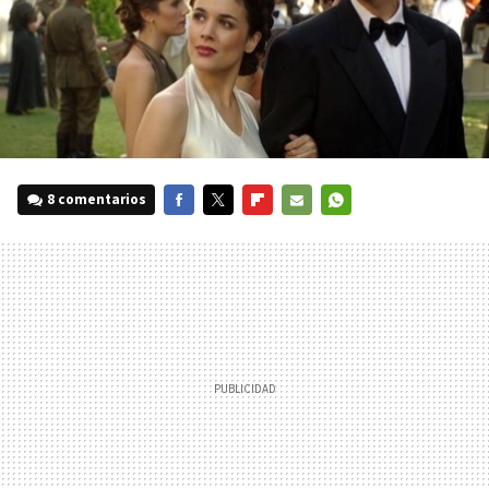
8 comentarios
FACEBOOK
TWITTER
FLIPBOARD
E-
WHATSAPP
MAIL