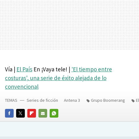
Vía |
El País
En ¡Vaya tele! |
'El tiempo entre
costuras', una serie de éxito alejada de lo
convencional
TEMAS
Series de ficción
Antena 3
Grupo Boomerang
E
FACEBOOK
TWITTER
FLIPBOARD
E-
WHATSAPP
MAIL