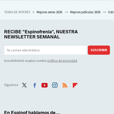
TEMAS DE INTERÉS
Mejores series 2026
Mejores películas 2026
Est
RECIBE "Espinofrenia", NUESTRA
NEWSLETTER SEMANAL
SUSCRIBIR
Suscribiéndote aceptas nuestra
política de privacidad
Síguenos
Twit
Face
Yout
Inst
RSS
Flip
ter
boo
ube
agra
boar
k
m
d
En Espinof hablamos de...