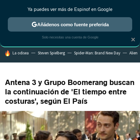
Ya puedes ver más de Espinof en Google
MENÚ
NUEVO
Añádenos como fuente preferida
CRÍTICA
ESTRENOS
REALITY
ANIME
RANKINGS CINE
RA
Solo necesitas una cuenta de Google
×
HOY SE HABLA DE
La odisea
Steven Spielberg
Spider-Man: Brand New Day
Alien
Antena 3 y Grupo Boomerang buscan
la continuación de 'El tiempo entre
costuras', según El País