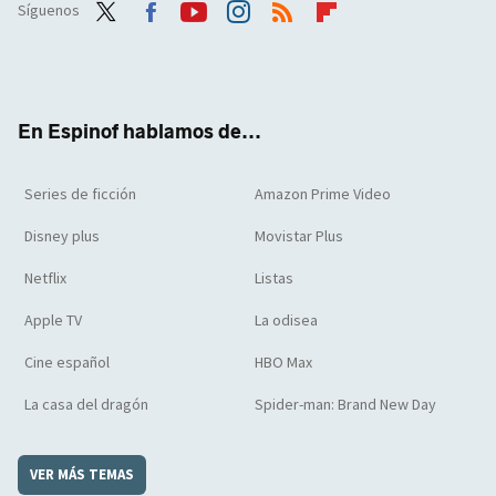
Síguenos
Twit
Face
Yout
Inst
RSS
Flip
ter
boo
ube
agra
boar
k
m
d
En Espinof hablamos de...
Series de ficción
Amazon Prime Video
Disney plus
Movistar Plus
Netflix
Listas
Apple TV
La odisea
Cine español
HBO Max
La casa del dragón
Spider-man: Brand New Day
VER MÁS TEMAS