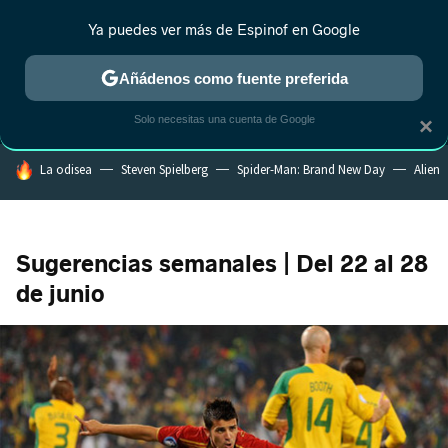
Ya puedes ver más de Espinof en Google
MENÚ
NUEVO
Añádenos como fuente preferida
CRÍTICA
ESTRENOS
REALITY
ANIME
RANKINGS CINE
RA
Solo necesitas una cuenta de Google
×
HOY SE HABLA DE
La odisea
Steven Spielberg
Spider-Man: Brand New Day
Alien
Sugerencias semanales | Del 22 al 28
de junio