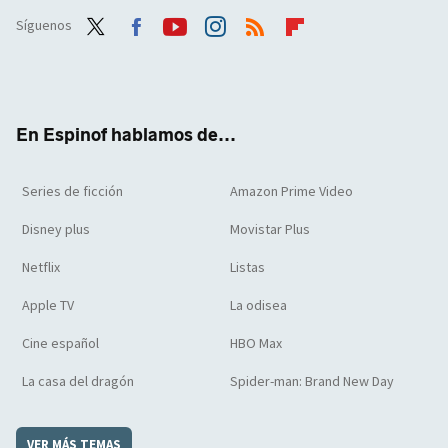
Síguenos
Twit
Face
Yout
Inst
RSS
Flip
ter
boo
ube
agra
boar
k
m
d
En Espinof hablamos de...
Series de ficción
Amazon Prime Video
Disney plus
Movistar Plus
Netflix
Listas
Apple TV
La odisea
Cine español
HBO Max
La casa del dragón
Spider-man: Brand New Day
VER MÁS TEMAS