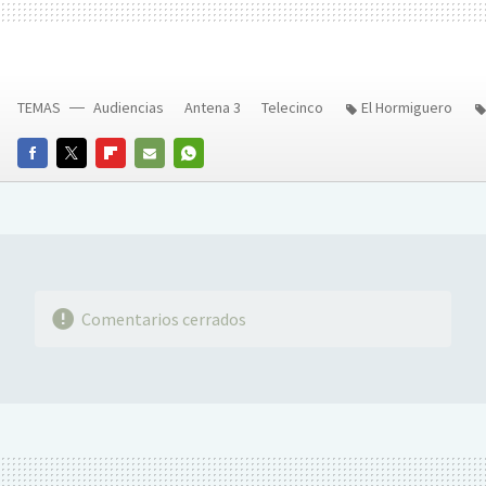
TEMAS
Audiencias
Antena 3
Telecinco
El Hormiguero
FACEBOOK
TWITTER
FLIPBOARD
E-
WHATSAPP
MAIL
Comentarios cerrados