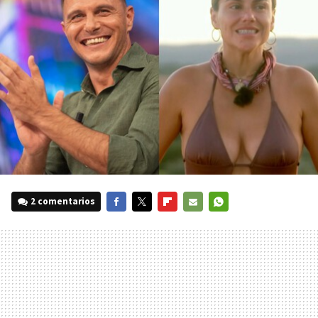
2 comentarios
FACEBOOK
TWITTER
FLIPBOARD
E-
WHATSAPP
MAIL