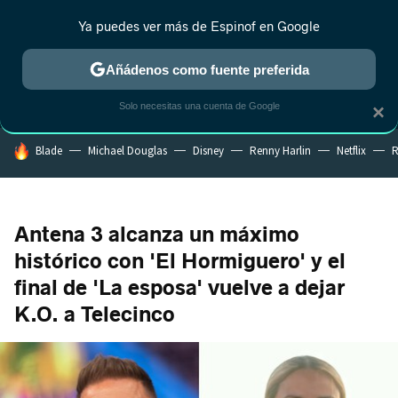
Ya puedes ver más de Espinof en Google
MENÚ
NUEVO
Añádenos como fuente preferida
CRÍTICA
ESTRENOS
REALITY
ANIME
RANKINGS CINE
RA
Solo necesitas una cuenta de Google
×
HOY SE HABLA DE
Blade
Michael Douglas
Disney
Renny Harlin
Netflix
R
Antena 3 alcanza un máximo
histórico con 'El Hormiguero' y el
final de 'La esposa' vuelve a dejar
K.O. a Telecinco