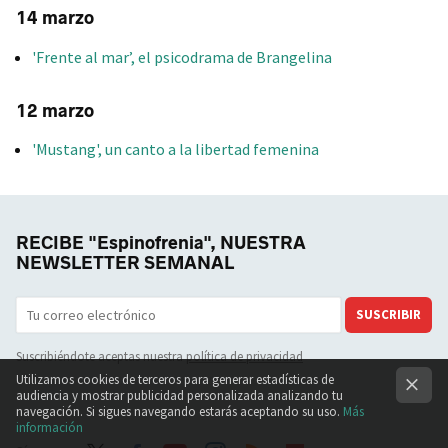
14 marzo
'Frente al mar’, el psicodrama de Brangelina
12 marzo
'Mustang', un canto a la libertad femenina
RECIBE "Espinofrenia", NUESTRA
NEWSLETTER SEMANAL
SUSCRIBIR
Suscribiéndote aceptas nuestra
política de privacidad
Utilizamos cookies de terceros para generar estadísticas de
audiencia y mostrar publicidad personalizada analizando tu
navegación. Si sigues navegando estarás aceptando su uso.
Más
información