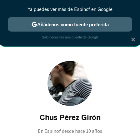
Ya puedes ver más de Espinof en Google
MENÚ
NUEVO
Añádenos como fuente preferida
CRÍTICA
ESTRENOS
REALITY
ANIME
RANKINGS CINE
RA
Solo necesitas una cuenta de Google
×
Chus Pérez Girón
En Espinof desde
hace 10 años