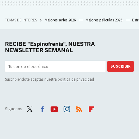
TEMAS DE INTERÉS
Mejores series 2026
Mejores películas 2026
Est
RECIBE "Espinofrenia", NUESTRA
NEWSLETTER SEMANAL
SUSCRIBIR
Suscribiéndote aceptas nuestra
política de privacidad
Síguenos
Twit
Face
Yout
Inst
RSS
Flip
ter
boo
ube
agra
boar
k
m
d