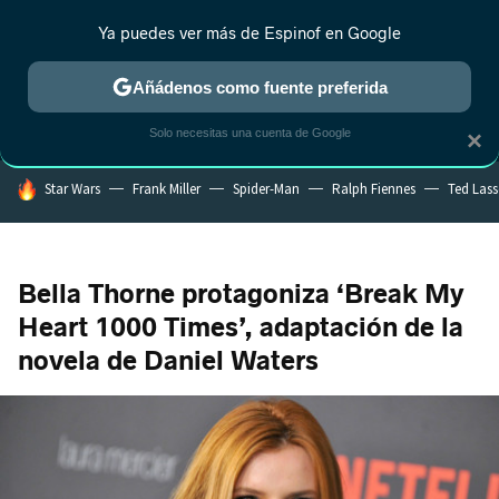
Ya puedes ver más de Espinof en Google
MENÚ
NUEVO
Añádenos como fuente preferida
CRÍTICA
ESTRENOS
REALITY
ANIME
RANKINGS CINE
RA
Solo necesitas una cuenta de Google
×
HOY SE HABLA DE
Star Wars
Frank Miller
Spider-Man
Ralph Fiennes
Ted Las
Bella Thorne protagoniza ‘Break My
Heart 1000 Times’, adaptación de la
novela de Daniel Waters