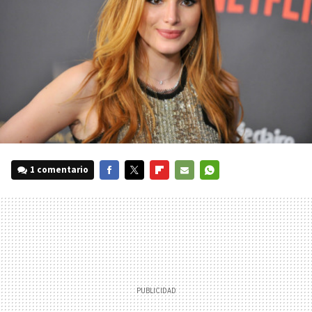
1 comentario
FACEBOOK
TWITTER
FLIPBOARD
E-
WHATSAPP
MAIL