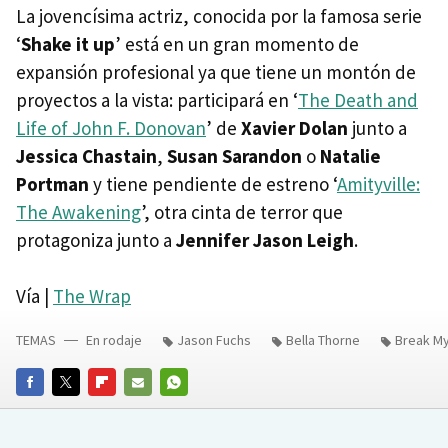
La jovencísima actriz, conocida por la famosa serie
‘
Shake it up
’ está en un gran momento de
expansión profesional ya que tiene un montón de
proyectos a la vista: participará en ‘
The Death and
Life of John F. Donovan
’ de
Xavier Dolan
junto a
Jessica Chastain
,
Susan Sarandon
o
Natalie
Portman
y tiene pendiente de estreno ‘
Amityville:
The Awakening
’, otra cinta de terror que
protagoniza junto a
Jennifer Jason Leigh
.
Vía |
The Wrap
TEMAS
En rodaje
Jason Fuchs
Bella Thorne
Break My
FACEBOOK
TWITTER
FLIPBOARD
E-
WHATSAPP
MAIL