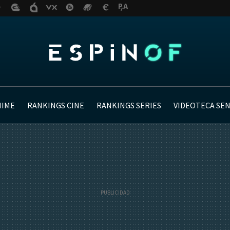
NIME
RANKINGS CINE
RANKINGS SERIES
VIDEOTECA SE