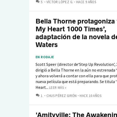
COMENTARIOS
5
VÍCTOR LÓPEZ G.
HACE 9 AÑOS
Bella Thorne protagoniza
My Heart 1000 Times’,
adaptación de la novela d
Waters
EN RODAJE
Scott Speer (director de‘Step Up Revolution’, 
dirigió a Bella Thorne en la aún no estrenada 
y ahora volverá a contar con ella para que pro
nueva película que está preparando. Se titula 
Heart...
LEER MÁS »
COMENTARIOS
1
CHUS PÉREZ GIRÓN
HACE 10 AÑOS
'Amityville: The Awakenin