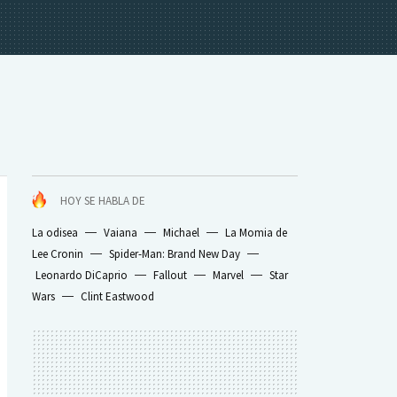
HOY SE HABLA DE
La odisea
Vaiana
Michael
La Momia de
Lee Cronin
Spider-Man: Brand New Day
Leonardo DiCaprio
Fallout
Marvel
Star
Wars
Clint Eastwood