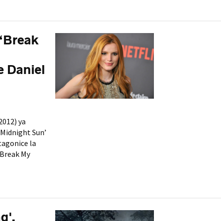
 ‘Break
e Daniel
2012) ya
‘Midnight Sun’
tagonice la
‘Break My
g',