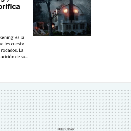
orífica
kening' es la
ue les cuesta
 rodados. La
rición de su...