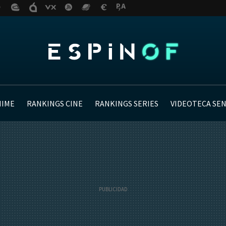
NIME
RANKINGS CINE
RANKINGS SERIES
VIDEOTECA SE