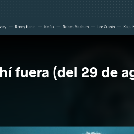
sney
Renny Harlin
Netflix
Robert Mitchum
Lee Cronin
Kaiju 
í fuera (del 29 de a