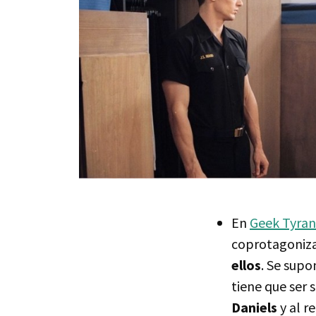
En
Geek Tyran
coprotagoniza
ellos
. Se supo
tiene que ser 
Daniels
y al r