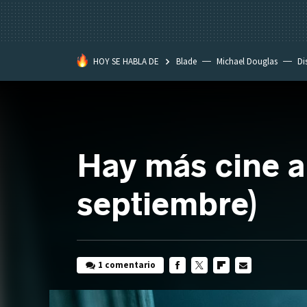
HOY SE HABLA DE
Blade
Michael Douglas
Di
Hay más cine ah
septiembre)
1 comentario
FACEBOOK
TWITTER
FLIPBOARD
E-
MAIL