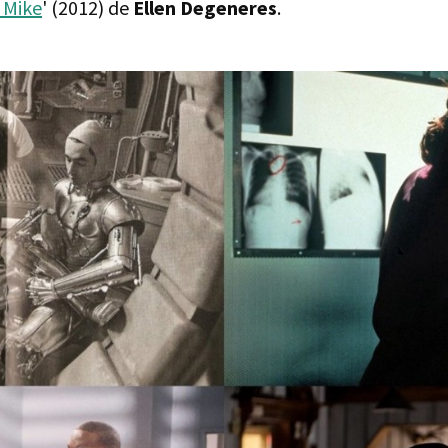
 Mike
' (2012) de
Ellen Degeneres
.