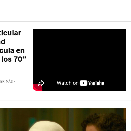
icular
ad
ícula en
 los 70”
EER MÁS »