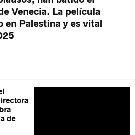
 de Venecia. La película
 en Palestina y es vital
2025
el
directora
obra
da de