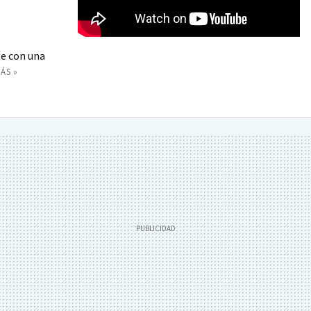
te con una
ÁS »