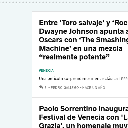
Entre ‘Toro salvaje’ y ‘Rock
Dwayne Johnson apunta a
Oscars con ‘The Smashin
Machine’ en una mezcla
“realmente potente”
VENECIA
Una película sorprendentemente clásica.
LEER
COMENTARIOS
8
PEDRO GALLEGO
HACE UN AÑO
Paolo Sorrentino inaugura
Festival de Venecia con 'L
Grazia', un homenaje muy