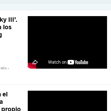
y III’.
 los
g
 MÁS »
 el
a
 propio