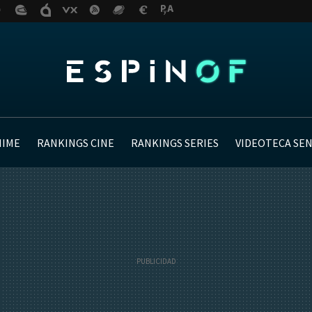
NIME
RANKINGS CINE
RANKINGS SERIES
VIDEOTECA SE