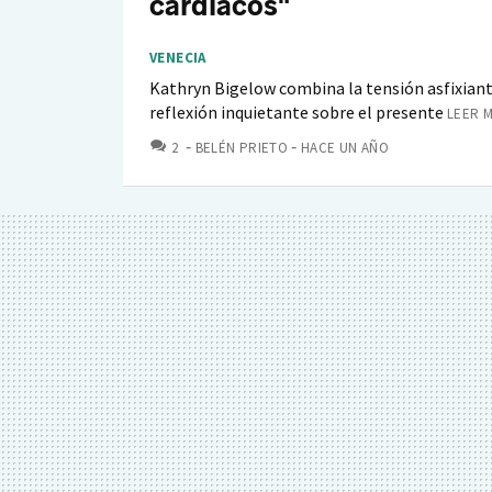
cardíacos"
VENECIA
Kathryn Bigelow combina la tensión asfixian
reflexión inquietante sobre el presente
LEER M
COMENTARIOS
2
BELÉN PRIETO
HACE UN AÑO