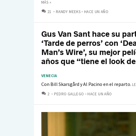
MÁS »
COMENTARIOS
21
RANDY MEEKS
HACE UN AÑO
Gus Van Sant hace su part
‘Tarde de perros’ con ‘De
Man’s Wire’, su mejor pel
años que “tiene el look de
VENECIA
Con Bill Skarsgård y Al Pacino en el reparto.
L
COMENTARIOS
2
PEDRO GALLEGO
HACE UN AÑO