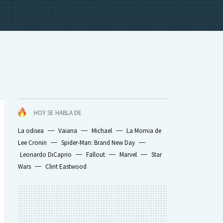
HOY SE HABLA DE
La odisea
Vaiana
Michael
La Momia de
Lee Cronin
Spider-Man: Brand New Day
Leonardo DiCaprio
Fallout
Marvel
Star
Wars
Clint Eastwood