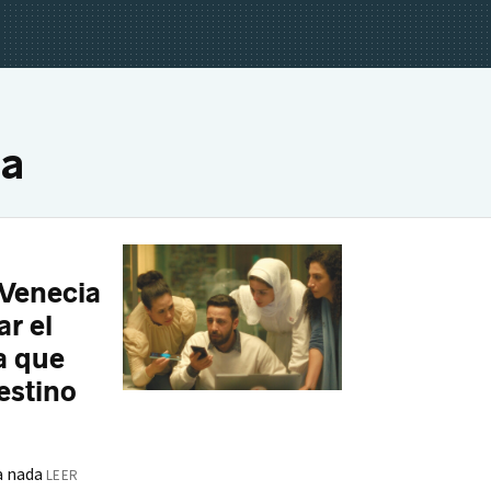
ia
 Venecia
ar el
a que
estino
a nada
LEER