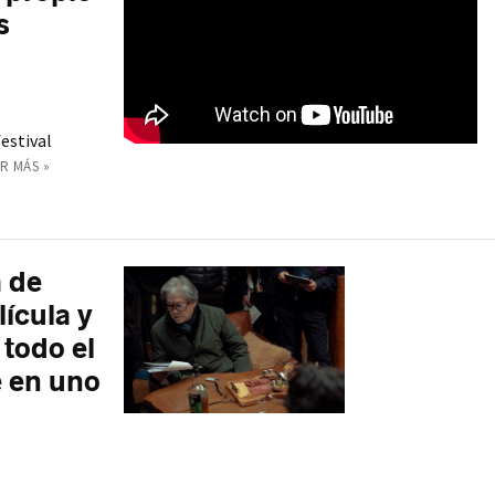
s
estival
R MÁS »
 de
lícula y
 todo el
e en uno