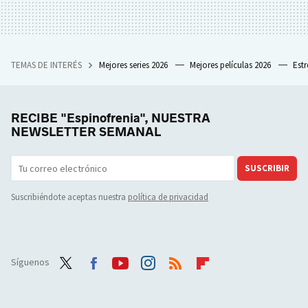
TEMAS DE INTERÉS
Mejores series 2026
Mejores películas 2026
Est
RECIBE "Espinofrenia", NUESTRA
NEWSLETTER SEMANAL
SUSCRIBIR
Suscribiéndote aceptas nuestra
política de privacidad
Síguenos
Twit
Face
Yout
Inst
RSS
Flip
ter
boo
ube
agra
boar