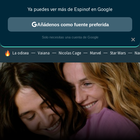
Ya puedes ver más de Espinof en Google
MENÚ
NUEVO
Añádenos como fuente preferida
CRÍTICA
ESTRENOS
REALITY
ANIME
RANKINGS CINE
RA
Solo necesitas una cuenta de Google
×
HOY SE HABLA DE
La odisea
Vaiana
Nicolas Cage
Marvel
Star Wars
Na