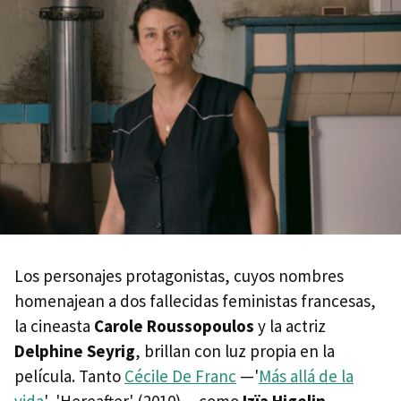
Los personajes protagonistas, cuyos nombres
homenajean a dos fallecidas feministas francesas,
la cineasta
Carole Roussopoulos
y la actriz
Delphine Seyrig
, brillan con luz propia en la
película. Tanto
Cécile De Franc
—'
Más allá de la
vida
', 'Hereafter' (2010)— como
Izïa Higelin