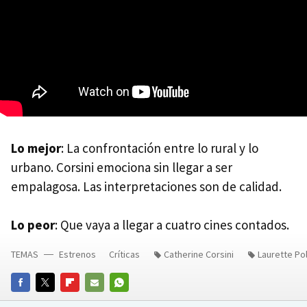
Lo mejor
: La confrontación entre lo rural y lo
urbano. Corsini emociona sin llegar a ser
empalagosa. Las interpretaciones son de calidad.
Lo peor
: Que vaya a llegar a cuatro cines contados.
TEMAS
Estrenos
Críticas
Catherine Corsini
Laurette P
FACEBOOK
TWITTER
FLIPBOARD
E-
WHATSAPP