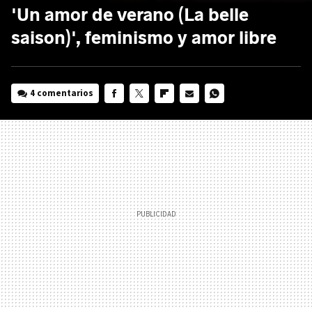
'Un amor de verano (La belle
saison)', feminismo y amor libre
4 comentarios
FACEBOOK
TWITTER
FLIPBOARD
E-
WHATSAPP
MAIL