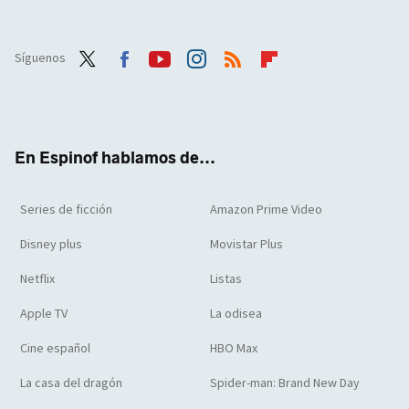
Síguenos
Twit
Face
Yout
Inst
RSS
Flip
ter
boo
ube
agra
boar
k
m
d
En Espinof hablamos de...
Series de ficción
Amazon Prime Video
Disney plus
Movistar Plus
Netflix
Listas
Apple TV
La odisea
Cine español
HBO Max
La casa del dragón
Spider-man: Brand New Day