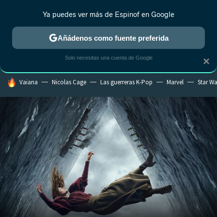
Ya puedes ver más de Espinof en Google
CRÍTICA
ESTRENOS
REALITY
ANIME
RANKINGS CINE
RA
Añádenos como fuente preferida
Solo necesitas una cuenta de Google
×
HOY SE HABLA DE
Vaiana
Nicolas Cage
Las guerreras K-Pop
Marvel
Star Wa