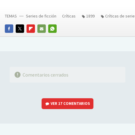
TEMAS
Series de ficción
Críticas
1899
Críticas de seri
FACEBOOK
TWITTER
FLIPBOARD
E-
WHATSAPP
MAIL
Comentarios cerrados
VER
17 COMENTARIOS