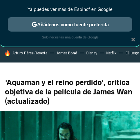
Ya puedes ver más de Espinof en Google
MENÚ
NUEVO
Añádenos como fuente preferida
CRÍTICA
ESTRENOS
REALITY
ANIME
RANKINGS CINE
RA
Solo necesitas una cuenta de Google
×
HOY SE HABLA DE
Arturo Pérez-Reverte
James Bond
Disney
Netflix
El juego
'Aquaman y el reino perdido', crítica
objetiva de la película de James Wan
(actualizado)