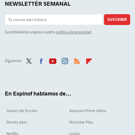
NEWSLETTER SEMANAL
SUSCRIBIR
Suscribiéndote aceptas nuestra
política de privacidad
Síguenos
Twit
Face
Yout
Inst
RSS
Flip
ter
boo
ube
agra
boar
k
m
d
En Espinof hablamos de...
Series de ficción
Amazon Prime Video
Disney plus
Movistar Plus
Netflix
Listas