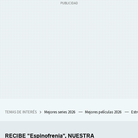
TEMAS DE INTERÉS
Mejores series 2026
Mejores películas 2026
Est
RECIBE "Espinofrenia", NUESTRA