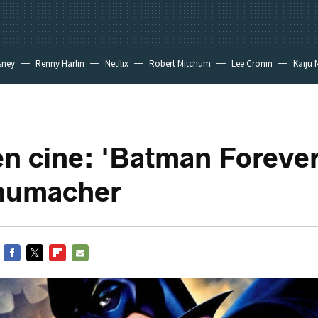
sney
Renny Harlin
Netflix
Robert Mitchum
Lee Cronin
Kaiju 
n cine: 'Batman Forever
chumacher
FACEBOOK
TWITTER
FLIPBOARD
E-
MAIL