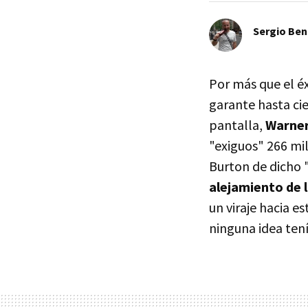
Sergio Ben
Por más que el éx
garante hasta ci
pantalla,
Warne
"exiguos" 266 mil
Burton de dicho 
alejamiento de l
un viraje hacia e
ninguna idea tení