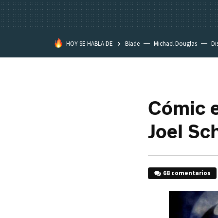
HOY SE HABLA DE
Blade
Michael Douglas
Di
Cómic e
Joel S
68 comentarios