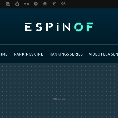
NIME
RANKINGS CINE
RANKINGS SERIES
VIDEOTECA SE