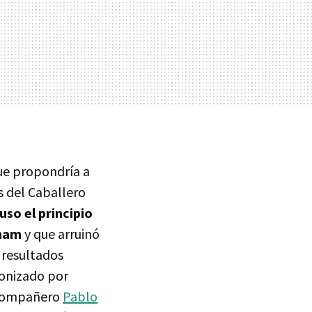
que propondría a
s del Caballero
uso el principio
tham
y que arruinó
 resultados
gonizado por
i compañero
Pablo