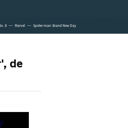
No. 8
Marvel
Spider-man: Brand New Day
', de