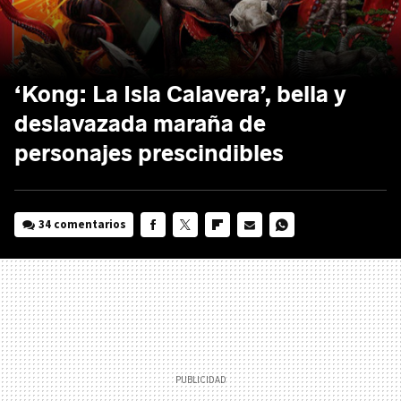
‘Kong: La Isla Calavera’, bella y
deslavazada maraña de
personajes prescindibles
34 comentarios
FACEBOOK
TWITTER
FLIPBOARD
E-
WHATSAPP
MAIL