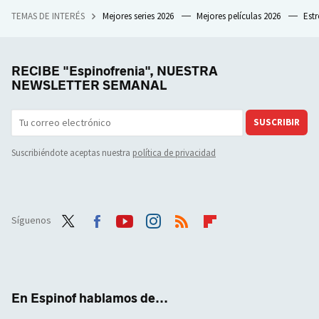
TEMAS DE INTERÉS
Mejores series 2026
Mejores películas 2026
Est
RECIBE "Espinofrenia", NUESTRA
NEWSLETTER SEMANAL
SUSCRIBIR
Suscribiéndote aceptas nuestra
política de privacidad
Síguenos
Twit
Face
Yout
Inst
RSS
Flip
ter
boo
ube
agra
boar
k
m
d
En Espinof hablamos de...