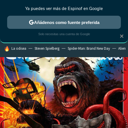
Ya puedes ver más de Espinof en Google
CRÍTICA
ESTRENOS
REALITY
ANIME
RANKINGS CINE
RA
Añádenos como fuente preferida
Solo necesitas una cuenta de Google
×
HOY SE HABLA DE
La odisea
Steven Spielberg
Spider-Man: Brand New Day
Alien