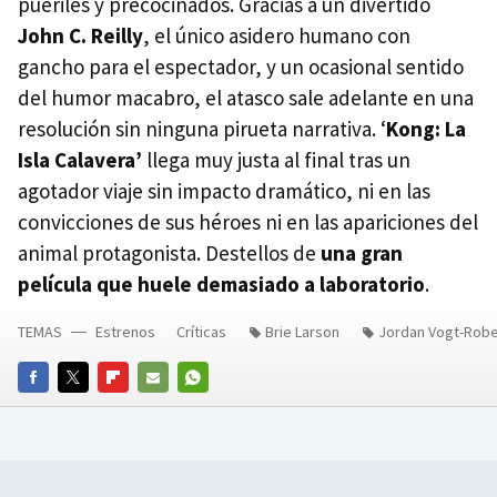
pueriles y precocinados. Gracias a un divertido
John C. Reilly
, el único asidero humano con
gancho para el espectador, y un ocasional sentido
del humor macabro, el atasco sale adelante en una
resolución sin ninguna pirueta narrativa. ‘
Kong: La
Isla Calavera’
llega muy justa al final tras un
agotador viaje sin impacto dramático, ni en las
convicciones de sus héroes ni en las apariciones del
animal protagonista. Destellos de
una gran
película que huele demasiado a laboratorio
.
TEMAS
Estrenos
Críticas
Brie Larson
Jordan Vogt-Robe
FACEBOOK
TWITTER
FLIPBOARD
E-
WHATSAPP
MAIL