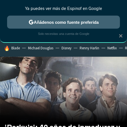
Ya puedes ver más de Espinof en Google
CRÍTICA
ESTRENOS
REALITY
ANIME
RANKINGS CINE
RA
Añádenos como fuente preferida
Solo necesitas una cuenta de Google
×
HOY SE HABLA DE
Blade
Michael Douglas
Disney
Renny Harlin
Netflix
R