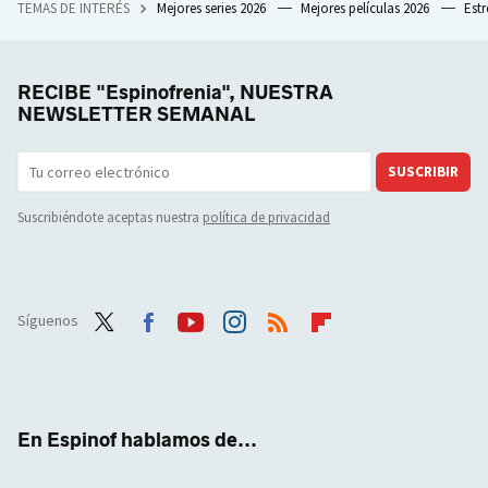
TEMAS DE INTERÉS
Mejores series 2026
Mejores películas 2026
Est
RECIBE "Espinofrenia", NUESTRA
NEWSLETTER SEMANAL
SUSCRIBIR
Suscribiéndote aceptas nuestra
política de privacidad
Síguenos
Twit
Face
Yout
Inst
RSS
Flip
ter
boo
ube
agra
boar
k
m
d
En Espinof hablamos de...