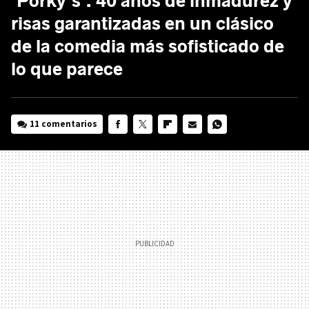
'Porky's': 40 años de inmadurez y
risas garantizadas en un clásico
de la comedia más sofisticado de
lo que parece
11 comentarios
FACEBOOK
TWITTER
FLIPBOARD
E-
WHATSAPP
MAIL