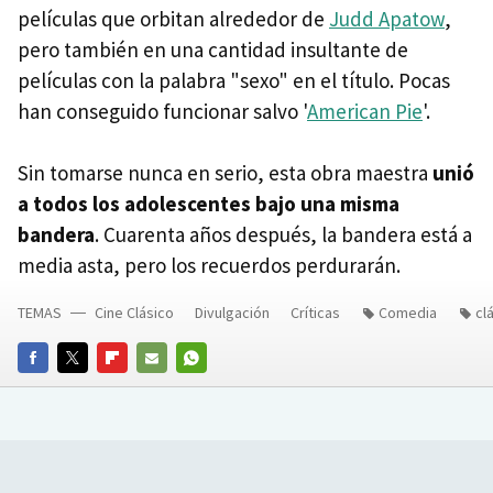
películas que orbitan alrededor de
Judd Apatow
,
pero también en una cantidad insultante de
películas con la palabra "sexo" en el título. Pocas
han conseguido funcionar salvo '
American Pie
'.
Sin tomarse nunca en serio, esta obra maestra
unió
a todos los adolescentes bajo una misma
bandera
. Cuarenta años después, la bandera está a
media asta, pero los recuerdos perdurarán.
TEMAS
Cine Clásico
Divulgación
Críticas
Comedia
cl
FACEBOOK
TWITTER
FLIPBOARD
E-
WHATSAPP
MAIL