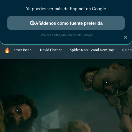
Ya puedes ver más de Espinof en Google
CRÍTICA
ESTRENOS
REALITY
ANIME
RANKINGS CINE
RA
Añádenos como fuente preferida
Solo necesitas una cuenta de Google
×
HOY SE HABLA DE
James Bond
David Fincher
Spider-Man: Brand New Day
Ralph