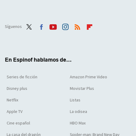
Síguenos
Twit
Face
Yout
Inst
RSS
Flip
ter
boo
ube
agra
boar
k
m
d
En Espinof hablamos de...
Series de ficción
Amazon Prime Video
Disney plus
Movistar Plus
Netflix
Listas
Apple TV
La odisea
Cine español
HBO Max
La casa del dragón
Spider-man: Brand New Day