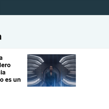
n
a
dero
cia
No es un