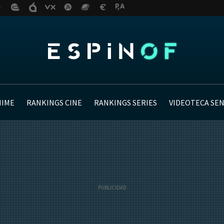
NIME
RANKINGS CINE
RANKINGS SERIES
VIDEOTECA SE