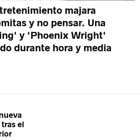
ntretenimiento majara
omitas y no pensar. Una
ing' y 'Phoenix Wright'
ado durante hora y media
 nueva
tras el
rior