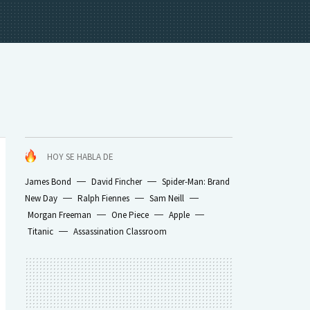
HOY SE HABLA DE
James Bond
David Fincher
Spider-Man: Brand
New Day
Ralph Fiennes
Sam Neill
Morgan Freeman
One Piece
Apple
Titanic
Assassination Classroom