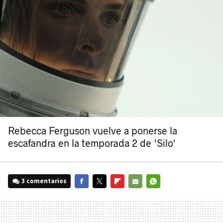
Rebecca Ferguson vuelve a ponerse la
escafandra en la temporada 2 de 'Silo'
3 comentarios
FACEBOOK
TWITTER
FLIPBOARD
E-
WHATSAPP
MAIL