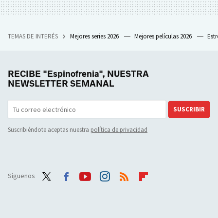
TEMAS DE INTERÉS
Mejores series 2026
Mejores películas 2026
Est
RECIBE "Espinofrenia", NUESTRA
NEWSLETTER SEMANAL
SUSCRIBIR
Suscribiéndote aceptas nuestra
política de privacidad
Síguenos
Twit
Face
Yout
Inst
RSS
Flip
ter
boo
ube
agra
boar