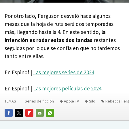
Por otro lado, Ferguson desveló hace algunos
meses que la hoja de ruta será dos temporadas
más, llegando hasta la 4. En este sentido,
la
intención es rodar estas dos tandas
restantes
seguidas por lo que se confía en que no tardemos
tanto entre ellas.
En Espinof |
Las mejores series de 2024
En Espinof |
Las mejores películas de 2024
TEMAS
Series de ficción
Apple TV
Silo
Rebecca Fer
FACEBOOK
TWITTER
FLIPBOARD
E-
WHATSAPP
MAIL