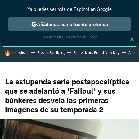
Ya puedes ver más de Espinof en Google
MENÚ
NUEVO
Añádenos como fuente preferida
CRÍTICA
ESTRENOS
REALITY
ANIME
RANKINGS CINE
RA
Solo necesitas una cuenta de Google
×
HOY SE HABLA DE
La odisea
Steven Spielberg
Spider-Man: Brand New Day
Alien
La estupenda serie postapocalíptica
que se adelantó a 'Fallout' y sus
búnkeres desvela las primeras
imágenes de su temporada 2