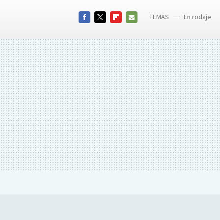
TEMAS
En rodaje
FACEBOOK
TWITTER
FLIPBOARD
E-
MAIL