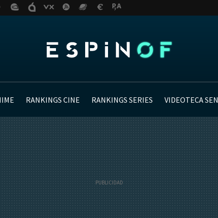
NIME
RANKINGS CINE
RANKINGS SERIES
VIDEOTECA SE