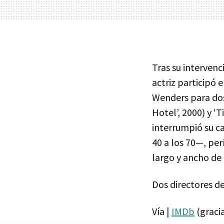
Tras su intervenc
actriz participó 
Wenders para dos 
Hotel’, 2000) y ‘
interrumpió su c
40 a los 70—, per
largo y ancho de
Dos directores de
Vía |
IMDb
(gracia