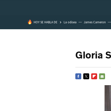
HOY SE HABLA DE
La odisea
James Cameron
Tom Cruise
La Momia
Gloria 
FACEBOOK
TWITTER
FLIPBOARD
E-
MAIL