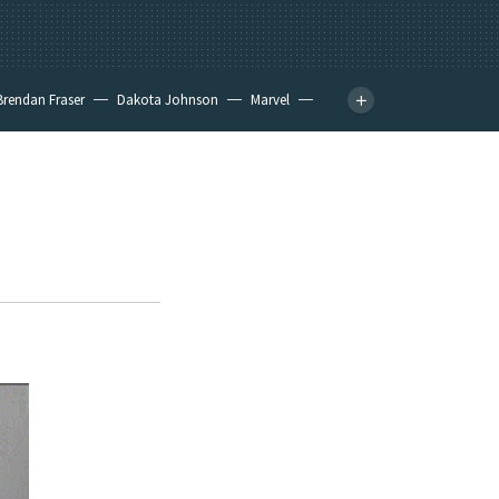
Brendan Fraser
Dakota Johnson
Marvel