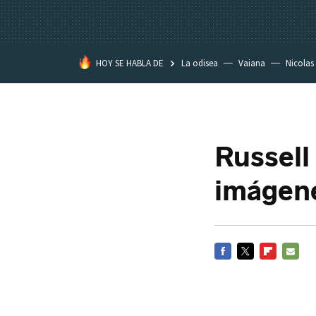
HOY SE HABLA DE
La odisea
Vaiana
Nicolas
Russell
imágen
FACEBOOK
TWITTER
FLIPBOARD
E-
MAIL