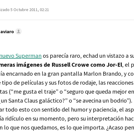
izado 5 Octubre 2011, 02:21
Caviaro
nuevo Superman
os parecía raro, echad un vistazo a s
imeras imágenes de Russell Crowe como Jor-El
, el
a encarnado en la gran pantalla Marlon Brando, y c
 tipo de películas y sus fotos de rodaje, las reacciones
tas (“me gusta el traje” o “seguro que queda mejor en 
¿un Santa Claus galáctico?” o “se avecina un bodrio”)
 todo esto con sentido del humor y paciencia, el as
a ridículo en su momento, pero su interpretación hací
on lo que nos quedamos, es lo que importa. ¿Acaso pe