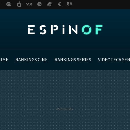
NIME
RANKINGS CINE
RANKINGS SERIES
VIDEOTECA SE