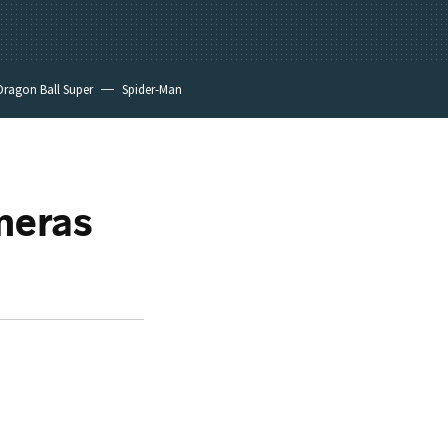
Dragon Ball Super
Spider-Man
meras