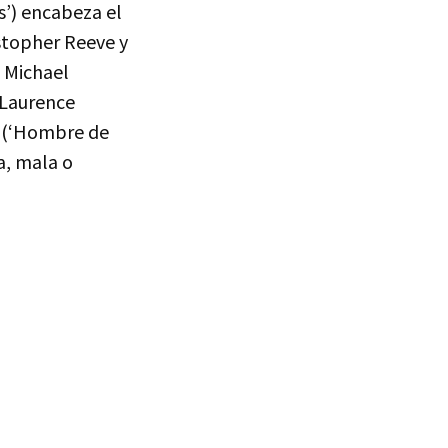
s’) encabeza el
stopher Reeve y
 Michael
 Laurence
(‘Hombre de
ja, mala o