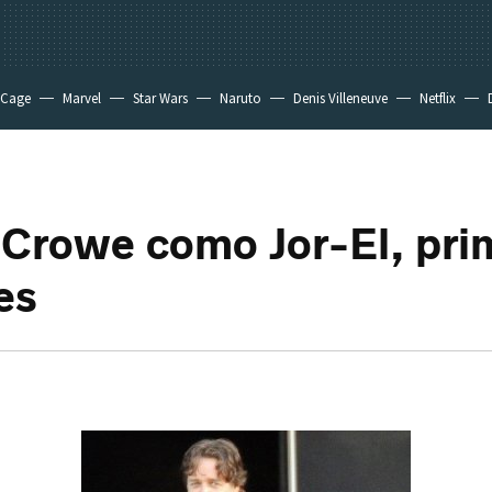
 Cage
Marvel
Star Wars
Naruto
Denis Villeneuve
Netflix
 Crowe como Jor-El, pri
es