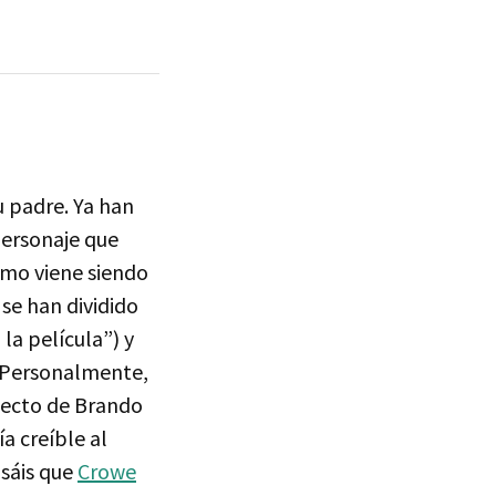
u padre. Ya han
 personaje que
omo viene siendo
 se han dividido
la película”) y
. Personalmente,
pecto de Brando
a creíble al
nsáis que
Crowe