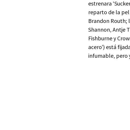
estrenara ‘Sucke
reparto de la pe
Brandon Routh; 
Shannon, Antje Tr
Fishburne y Crowe
acero’) está fija
infumable, pero 