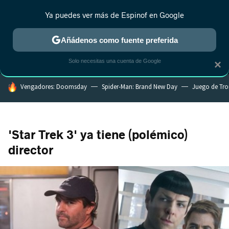
Ya puedes ver más de Espinof en Google
MENÚ
NUEVO
Añádenos como fuente preferida
CRÍTICA
ESTRENOS
REALITY
ANIME
RANKINGS CINE
RA
Solo necesitas una cuenta de Google
×
HOY SE HABLA DE
Vengadores: Doomsday
Spider-Man: Brand New Day
Juego de Tr
'Star Trek 3' ya tiene (polémico)
director