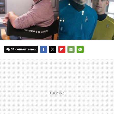
31 comentarios
FACEBOOK
TWITTER
FLIPBOARD
E-
WHATSAPP
MAIL