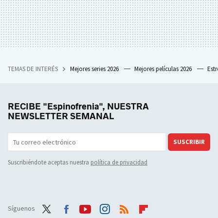
TEMAS DE INTERÉS
Mejores series 2026
Mejores películas 2026
Est
RECIBE "Espinofrenia", NUESTRA
NEWSLETTER SEMANAL
SUSCRIBIR
Suscribiéndote aceptas nuestra
política de privacidad
Síguenos