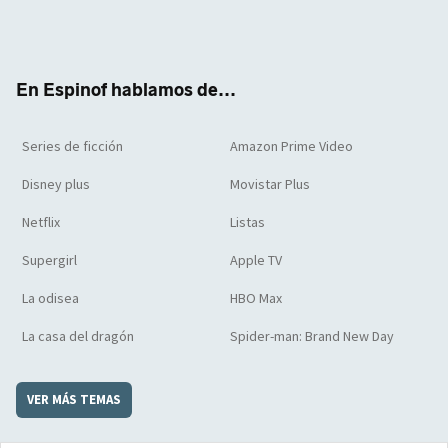
Twit
Face
Yout
Inst
RSS
Flip
ter
boo
ube
agra
boar
k
m
d
En Espinof hablamos de...
Series de ficción
Amazon Prime Video
Disney plus
Movistar Plus
Netflix
Listas
Supergirl
Apple TV
La odisea
HBO Max
La casa del dragón
Spider-man: Brand New Day
VER MÁS TEMAS