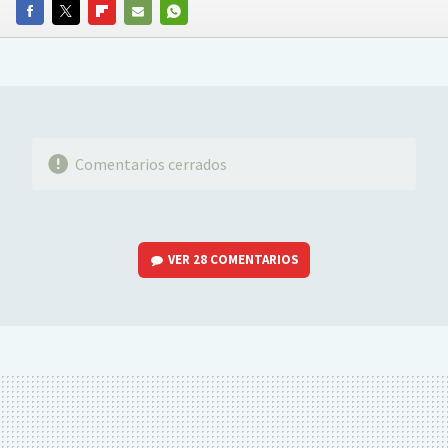
FACEBOOK
TWITTER
FLIPBOARD
E-
WHATSAPP
MAIL
Comentarios cerrados
VER
28 COMENTARIOS