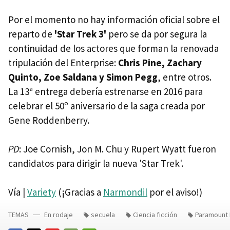
Por el momento no hay información oficial sobre el
reparto de
'Star Trek 3'
pero se da por segura la
continuidad de los actores que forman la renovada
tripulación del Enterprise:
Chris Pine, Zachary
Quinto, Zoe Saldana y Simon Pegg
, entre otros.
La 13ª entrega debería estrenarse en 2016 para
celebrar el 50º aniversario de la saga creada por
Gene Roddenberry.
PD
: Joe Cornish, Jon M. Chu y Rupert Wyatt fueron
candidatos para dirigir la nueva 'Star Trek'.
Vía |
Variety
(¡Gracias a
Narmondil
por el aviso!)
TEMAS
En rodaje
secuela
Ciencia ficción
Paramount 