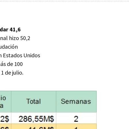
dar 41,6
nal hizo 50,2
audación
en Estados Unidos
más de 100
 de julio.