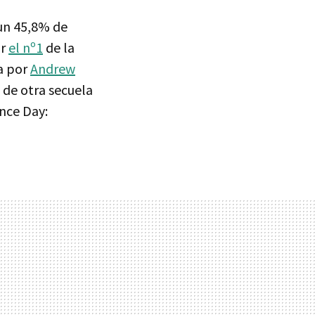
 un 45,8% de
ar
el nº1
de la
da por
Andrew
 de otra secuela
nce Day: