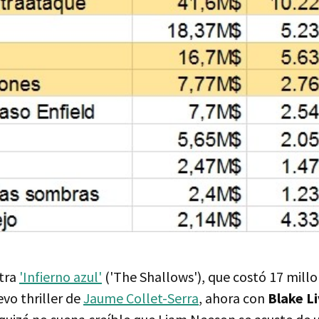
ntra
'Infierno azul'
('The Shallows'), que costó 17 millo
evo thriller de
Jaume Collet-Serra
, ahora con
Blake Li