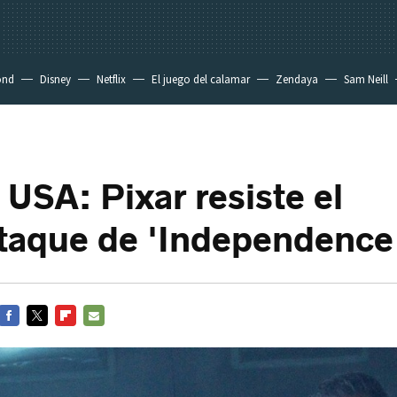
ond
Disney
Netflix
El juego del calamar
Zendaya
Sam Neill
 USA: Pixar resiste el
taque de 'Independence
FACEBOOK
TWITTER
FLIPBOARD
E-
MAIL