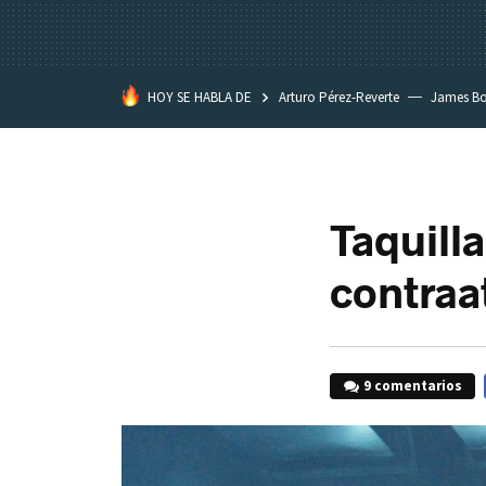
HOY SE HABLA DE
Arturo Pérez-Reverte
James B
Taquilla
contraa
9 comentarios