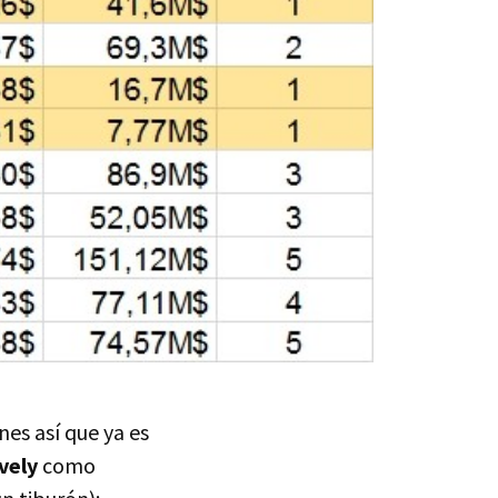
nes así que ya es
vely
como