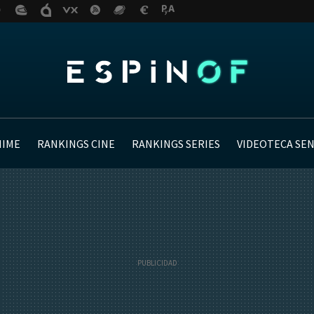
NIME
RANKINGS CINE
RANKINGS SERIES
VIDEOTECA SE