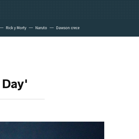
Rick y Morty
Naruto
Dawson crece
 Day'