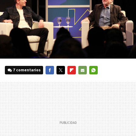
7 comentarios
FACEBOOK
TWITTER
FLIPBOARD
E-
WHATSAPP
MAIL