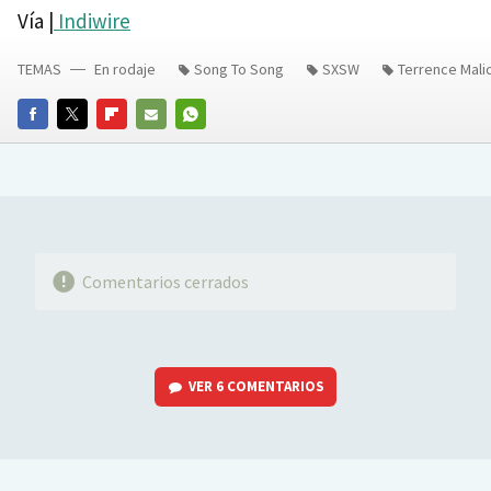
Vía |
Indiwire
TEMAS
En rodaje
Song To Song
SXSW
Terrence Mali
FACEBOOK
TWITTER
FLIPBOARD
E-
WHATSAPP
MAIL
Comentarios cerrados
VER
6 COMENTARIOS