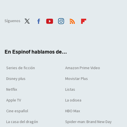
Síguenos
Twit
Face
Yout
Inst
RSS
Flip
ter
boo
ube
agra
boar
k
m
d
En Espinof hablamos de...
Series de ficción
Amazon Prime Video
Disney plus
Movistar Plus
Netflix
Listas
Apple TV
La odisea
Cine español
HBO Max
La casa del dragón
Spider-man: Brand New Day