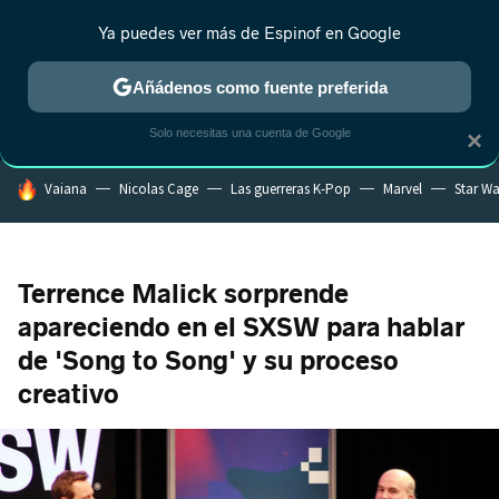
Ya puedes ver más de Espinof en Google
MENÚ
NUEVO
Añádenos como fuente preferida
CRÍTICA
ESTRENOS
REALITY
ANIME
RANKINGS CINE
RA
Solo necesitas una cuenta de Google
×
HOY SE HABLA DE
Vaiana
Nicolas Cage
Las guerreras K-Pop
Marvel
Star Wa
Terrence Malick sorprende
apareciendo en el SXSW para hablar
de 'Song to Song' y su proceso
creativo