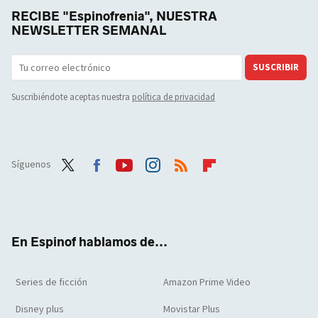
RECIBE "Espinofrenia", NUESTRA
NEWSLETTER SEMANAL
SUSCRIBIR
Suscribiéndote aceptas nuestra
política de privacidad
Síguenos
Twit
Face
Yout
Inst
RSS
Flip
ter
boo
ube
agra
boar
k
m
d
En Espinof hablamos de...
Series de ficción
Amazon Prime Video
Disney plus
Movistar Plus