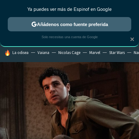
Ya puedes ver más de Espinof en Google
MENÚ
NUEVO
Añádenos como fuente preferida
CRÍTICA
ESTRENOS
REALITY
ANIME
RANKINGS CINE
RA
Solo necesitas una cuenta de Google
×
HOY SE HABLA DE
La odisea
Vaiana
Nicolas Cage
Marvel
Star Wars
Na