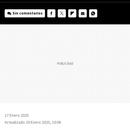
Sin comentarios
FACEBOOK
TWITTER
FLIPBOARD
E-
WHATSAPP
MAIL
17 Enero 2025
Actualizado 20 Enero 2025, 10:06