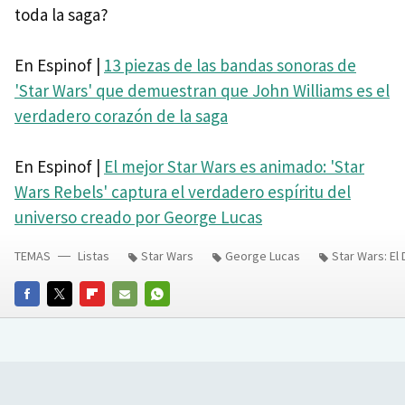
toda la saga?
En Espinof |
13 piezas de las bandas sonoras de
'Star Wars' que demuestran que John Williams es el
verdadero corazón de la saga
En Espinof |
El mejor Star Wars es animado: 'Star
Wars Rebels' captura el verdadero espíritu del
universo creado por George Lucas
TEMAS
Listas
Star Wars
George Lucas
Star Wars: El
FACEBOOK
TWITTER
FLIPBOARD
E-
WHATSAPP
MAIL