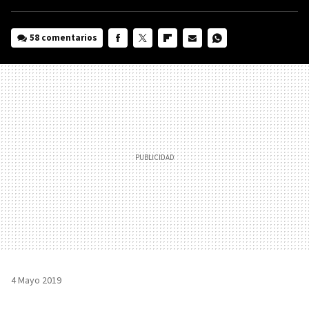
58 comentarios
FACEBOOK
TWITTER
FLIPBOARD
E-
WHATSAPP
MAIL
4 Mayo 2019