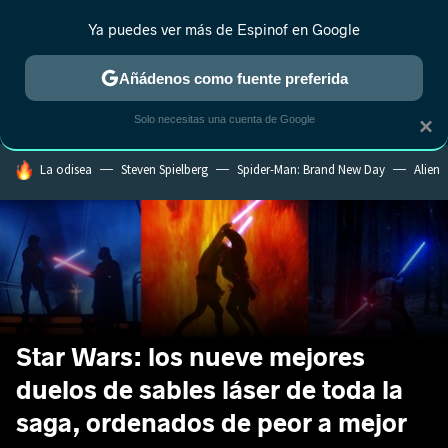
Ya puedes ver más de Espinof en Google
MENÚ
NUEVO
Añádenos como fuente preferida
CRÍTICA
ESTRENOS
REALITY
ANIME
RANKINGS CINE
RA
Solo necesitas una cuenta de Google
×
HOY SE HABLA DE
La odisea
Steven Spielberg
Spider-Man: Brand New Day
Alien
Star Wars: los nueve mejores
duelos de sables láser de toda la
saga, ordenados de peor a mejor