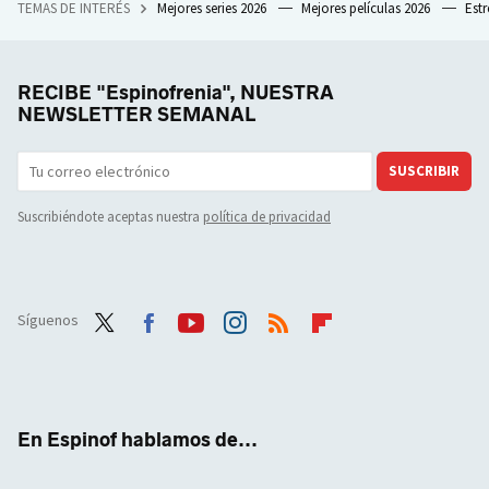
TEMAS DE INTERÉS
Mejores series 2026
Mejores películas 2026
Est
RECIBE "Espinofrenia", NUESTRA
NEWSLETTER SEMANAL
SUSCRIBIR
Suscribiéndote aceptas nuestra
política de privacidad
Síguenos
Twit
Face
Yout
Inst
RSS
Flip
ter
boo
ube
agra
boar
k
m
d
En Espinof hablamos de...