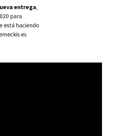
 nueva entrega
,
2020 para
se está haciendo
Zemeckis es