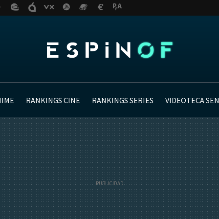
NIME
RANKINGS CINE
RANKINGS SERIES
VIDEOTECA SE