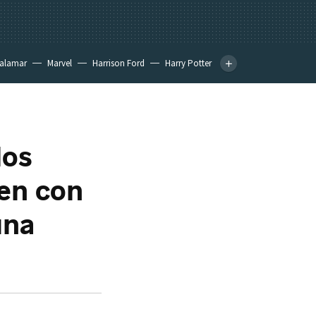
calamar
Marvel
Harrison Ford
Harry Potter
los
nen con
una