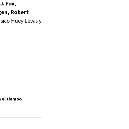
J. Fox,
gen, Robert
úsico Huey Lewis y
n el tiempo