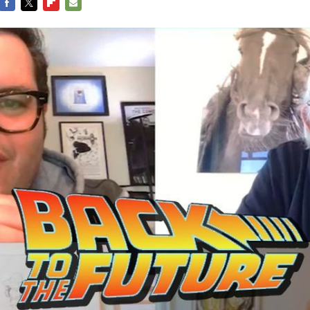
FACEBOOK
TWITTER
FLIPBOARD
E-
MAIL