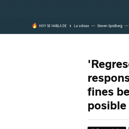
HOY SE HABLA DE
La odisea
Steven Spielberg
Kimetsu no Yaiba
'Regreso
respons
fines b
posible