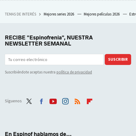
TEMAS DE INTERÉS
Mejores series 2026
Mejores películas 2026
Est
RECIBE "Espinofrenia", NUESTRA
NEWSLETTER SEMANAL
SUSCRIBIR
Suscribiéndote aceptas nuestra
política de privacidad
Síguenos
Twit
Face
Yout
Inst
RSS
Flip
ter
boo
ube
agra
boar
k
m
d
En Espinof hablamos de...