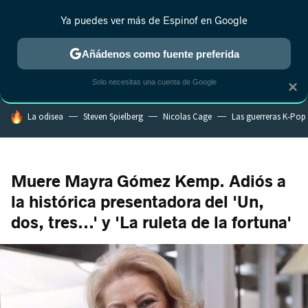
Ya puedes ver más de Espinof en Google
MENÚ
NUEVO
Añádenos como fuente preferida
CRÍTICA
ESTRENOS
REALITY
ANIME
RANKINGS CINE
RA
Solo necesitas una cuenta de Google
×
HOY SE HABLA DE
La odisea
Steven Spielberg
Nicolas Cage
Las guerreras K-Pop
Muere Mayra Gómez Kemp. Adiós a
la histórica presentadora del 'Un,
dos, tres...' y 'La ruleta de la fortuna'