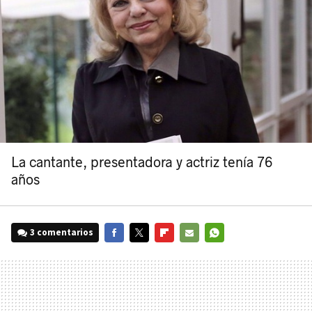
La cantante, presentadora y actriz tenía 76
años
3 comentarios
FACEBOOK
TWITTER
FLIPBOARD
E-
WHATSAPP
MAIL