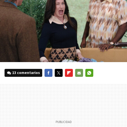
13 comentarios
FACEBOOK
TWITTER
FLIPBOARD
E-
WHATSAPP
MAIL