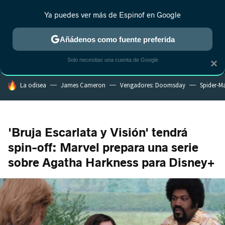
Ya puedes ver más de Espinof en Google
MENÚ
NUEVO
Añádenos como fuente preferida
CRÍTICA
ESTRENOS
REALITY
ANIME
RANKINGS CINE
RA
Solo necesitas una cuenta de Google
×
HOY SE HABLA DE
La odisea
James Cameron
Vengadores: Doomsday
Spider-M
'Bruja Escarlata y Visión' tendrá
spin-off: Marvel prepara una serie
sobre Agatha Harkness para Disney+