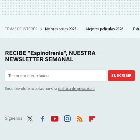
TEMAS DE INTERÉS
Mejores series 2026
Mejores películas 2026
Est
RECIBE "Espinofrenia", NUESTRA
NEWSLETTER SEMANAL
SUSCRIBIR
Suscribiéndote aceptas nuestra
política de privacidad
Síguenos
Twit
Face
Yout
Inst
RSS
Flip
ter
boo
ube
agra
boar